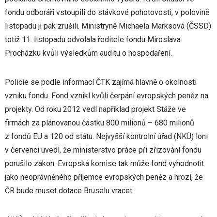
fondu odboráři vstoupili do stávkové pohotovosti, v polovině
listopadu ji pak zrušili. Ministryně Michaela Marksová (ČSSD)
totiž 11. listopadu odvolala ředitele fondu Miroslava
Procházku kvůli výsledkům auditu o hospodaření.
Policie se podle informací ČTK zajímá hlavně o okolnosti
vzniku fondu. Fond vznikl kvůli čerpání evropských peněz na
projekty. Od roku 2012 vedl například projekt Stáže ve
firmách za plánovanou částku 800 milionů – 680 milionů
z fondů EU a 120 od státu. Nejvyšší kontrolní úřad (NKÚ) loni
v červenci uvedl, že ministerstvo práce při zřizování fondu
porušilo zákon. Evropská komise tak může fond vyhodnotit
jako neoprávněného příjemce evropských peněz a hrozí, že
ČR bude muset dotace Bruselu vracet.