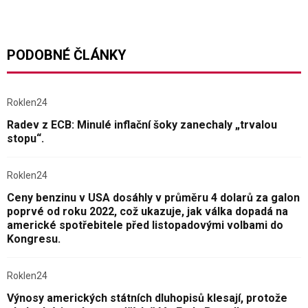
PODOBNÉ ČLÁNKY
Roklen24
Radev z ECB: Minulé inflační šoky zanechaly „trvalou
stopu“.
Roklen24
Ceny benzinu v USA dosáhly v průměru 4 dolarů za galon
poprvé od roku 2022, což ukazuje, jak válka dopadá na
americké spotřebitele před listopadovými volbami do
Kongresu.
Roklen24
Výnosy amerických státních dluhopisů klesají, protože