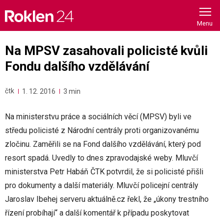
Skip
to
content
Na MPSV zasahovali policisté kvůli
Fondu dalšího vzdělávání
čtk
1. 12. 2016
3 min
Na ministerstvu práce a sociálních věcí (MPSV) byli ve
středu policisté z Národní centrály proti organizovanému
zločinu. Zaměřili se na Fond dalšího vzdělávání, který pod
resort spadá. Uvedly to dnes zpravodajské weby. Mluvčí
ministerstva Petr Habáň ČTK potvrdil, že si policisté přišli
pro dokumenty a další materiály. Mluvčí policejní centrály
Jaroslav Ibehej serveru aktuálně.cz řekl, že „úkony trestního
řízení probíhají“ a další komentář k případu poskytovat