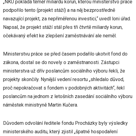
„NKÚ pokládá téměř miliardu korun, kterou ministerstvo práce
podpořilo tento (projekt stáží) a na něj bezprostředně
navazující projekt, za nepřiměřenou investici,“ uvedl loni úřad.
Napsal, že projekt stáží stál přes tři čtvrtě miliardy korun,
očekávaný efekt ke zlepšení zaměstnávání ale neměl.
Ministerstvu práce se před časem podařilo ukotvit fond do
zákona, dostal se do novely o zaměstnanosti. Zástupci
ministerstva už dřív poslancům sociálního výboru řekli, že
projekty skončily. Nynější vedení resortu „shledalo důvod,
proč nepokračovat s fondem v podobných aktivitách“, řekl
poslancům na jednom z letošních zasedání sociálního výboru
náměstek ministryně Martin Kučera.
Důvodem odvolání ředitele fondu Procházky byly výsledky
ministerského auditu, který zjistil „špatné hospodaření