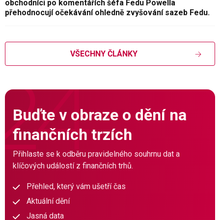
obchodníci po komentářích šéfa Fedu Powella
přehodnocují očekávání ohledně zvyšování sazeb Fedu.
VŠECHNY ČLÁNKY
Buďte v obraze o dění na
finančních trzích
Přihlaste se k odběru pravidelného souhrnu dat a
klíčových událostí z finančních trhů.
Přehled, který vám ušetří čas
Aktuální dění
Jasná data