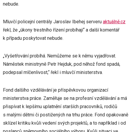
nebude.
Mluvčí policejní centrály Jaroslav Ibehej serveru
aktuálně.cz
řekl, že „úkony trestního řízení probíhají“ a další komentář
k případu poskytovat nebude.
„Vyšetřování probíhá. Nemůžeme se k němu vyjadřovat.
Náměstek ministryně Petr Hejduk, pod něhož fond spadá,
podepsal mlčenlivost,“ řekl i mluvčí ministerstva.
Fond dalšího vzdělávání je příspěvkovou organizací
ministerstva práce. Zaměřuje se na profesní vzdělávání a má
přispívat k lepšímu uplatnění starších pracovníků, rodičů
s malými dětmi či postižených na trhu práce. Fond opakovaně
sklízel kritiku kvůli vedení svých projektů, a to například i od
poslanců sněmovního sociálního výboru. Kvůli situaci ve