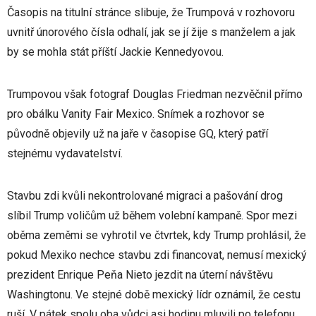
Časopis na titulní stránce slibuje, že Trumpová v rozhovoru
uvnitř únorového čísla odhalí, jak se jí žije s manželem a jak
by se mohla stát příští Jackie Kennedyovou.
Trumpovou však fotograf Douglas Friedman nezvěčnil přímo
pro obálku Vanity Fair Mexico. Snímek a rozhovor se
původně objevily už na jaře v časopise GQ, který patří
stejnému vydavatelství.
Stavbu zdi kvůli nekontrolované migraci a pašování drog
slíbil Trump voličům už během volební kampaně. Spor mezi
oběma zeměmi se vyhrotil ve čtvrtek, kdy Trump prohlásil, že
pokud Mexiko nechce stavbu zdi financovat, nemusí mexický
prezident Enrique Peňa Nieto jezdit na úterní návštěvu
Washingtonu. Ve stejné době mexický lídr oznámil, že cestu
ruší. V pátek spolu oba vůdci asi hodinu mluvili po telefonu.