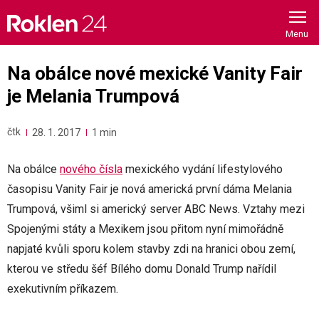
Skip
to
content
Na obálce nové mexické Vanity Fair
je Melania Trumpová
čtk
28. 1. 2017
1 min
Na obálce
nového čísla
mexického vydání lifestylového
časopisu Vanity Fair je nová americká první dáma Melania
Trumpová, všiml si americký server ABC News. Vztahy mezi
Spojenými státy a Mexikem jsou přitom nyní mimořádně
napjaté kvůli sporu kolem stavby zdi na hranici obou zemí,
kterou ve středu šéf Bílého domu Donald Trump nařídil
exekutivním příkazem.