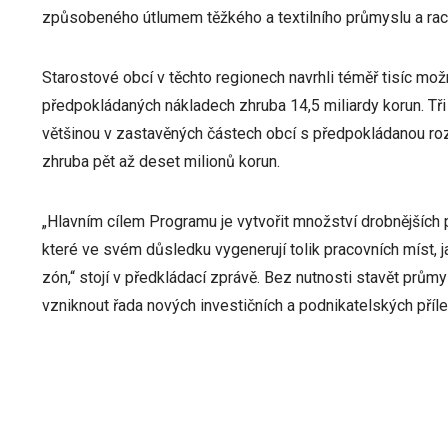
způsobeného útlumem těžkého a textilního průmyslu a racion
Starostové obcí v těchto regionech navrhli téměř tisíc mo
předpokládaných nákladech zhruba 14,5 miliardy korun. Tři 
většinou v zastavěných částech obcí s předpokládanou roz
zhruba pět až deset milionů korun.
„Hlavním cílem Programu je vytvořit množství drobnějších 
které ve svém důsledku vygenerují tolik pracovních míst,
zón,“ stojí v předkládací zprávě. Bez nutnosti stavět prům
vzniknout řada nových investičních a podnikatelských přílež