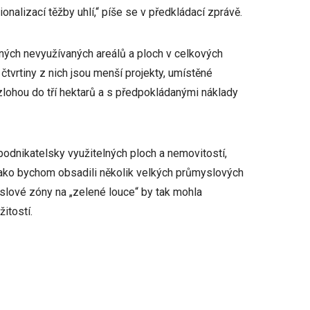
alizací těžby uhlí,“ píše se v předkládací zprávě.
žných nevyužívaných areálů a ploch v celkových
čtvrtiny z nich jsou menší projekty, umístěné
lohou do tří hektarů a s předpokládanými náklady
podnikatelsky využitelných ploch a nemovitostí,
 jako bychom obsadili několik velkých průmyslových
yslové zóny na „zelené louce“ by tak mohla
itostí.