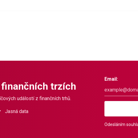
Email:
 finančních trzích
čových událostí z finančních trhů.
Jasná data
Odesláním souhla