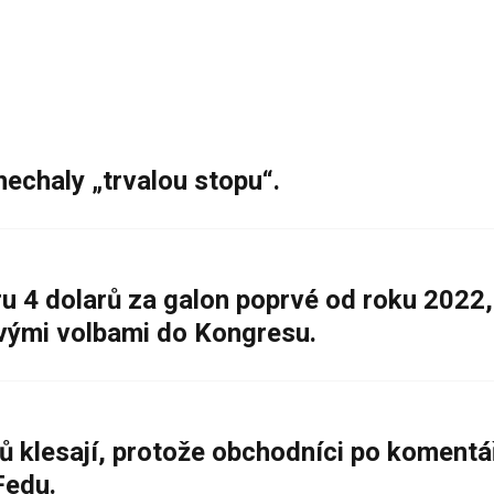
nechaly „trvalou stopu“.
 4 dolarů za galon poprvé od roku 2022,
ovými volbami do Kongresu.
ů klesají, protože obchodníci po komentá
Fedu.