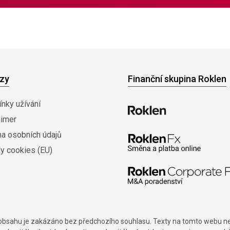
zy
Finanční skupina Roklen
nky užívání
aimer
na osobních údajů
y cookies (EU)
í obsahu je zakázáno bez předchozího souhlasu. Texty na tomto webu nes