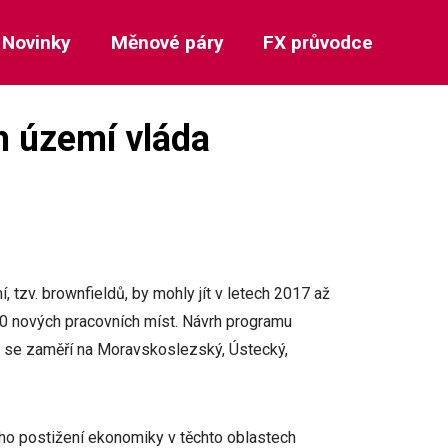
Novinky
Měnové páry
FX průvodce
 území vláda
 tzv. brownfieldů, by mohly jít v letech 2017 až
00 nových pracovních míst. Návrh programu
m se zaměří na Moravskoslezský, Ústecký,
ího postižení ekonomiky v těchto oblastech