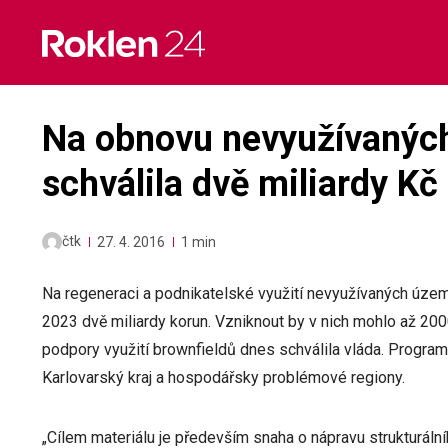
Skip
to
content
Na obnovu nevyužívaných
schválila dvě miliardy Kč
čtk
27. 4. 2016
1 min
Na regeneraci a podnikatelské využití nevyužívaných území,
2023 dvě miliardy korun. Vzniknout by v nich mohlo až 20
podpory využití brownfieldů dnes schválila vláda. Progra
Karlovarský kraj a hospodářsky problémové regiony.
„Cílem materiálu je především snaha o nápravu strukturáln