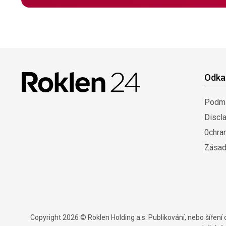
Odka
Podmí
Discl
0chra
Zásad
Copyright 2026 © Roklen Holding a.s. Publikování, nebo šířen