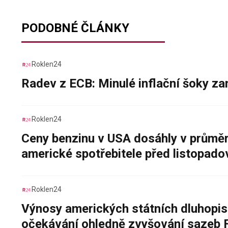
PODOBNÉ ČLÁNKY
Roklen24
Radev z ECB: Minulé inflační šoky za
Roklen24
Ceny benzinu v USA dosáhly v průměru
americké spotřebitele před listopad
Roklen24
Výnosy amerických státních dluhopis
očekávání ohledně zvyšování sazeb 