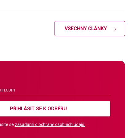
VŠECHNY ČLÁNKY
PŘIHLÁSIT SE K ODBĚRU
síte se
zásadami o ochraně osobních údajů.