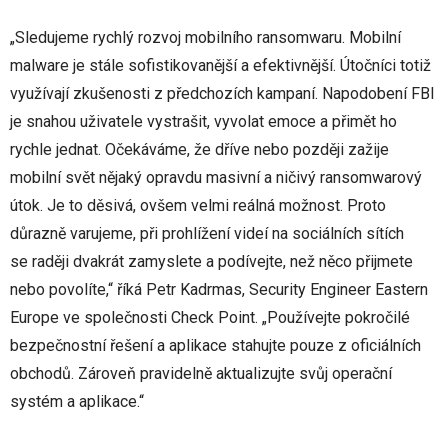
„Sledujeme rychlý rozvoj mobilního ransomwaru. Mobilní
malware je stále sofistikovanější a efektivnější. Útočníci totiž
využívají zkušenosti z předchozích kampaní. Napodobení FBI
je snahou uživatele vystrašit, vyvolat emoce a přimět ho
rychle jednat. Očekáváme, že dříve nebo později zažije
mobilní svět nějaký opravdu masivní a ničivý ransomwarový
útok. Je to děsivá, ovšem velmi reálná možnost. Proto
důrazně varujeme, při prohlížení videí na sociálních sítích
se raději dvakrát zamyslete a podívejte, než něco přijmete
nebo povolíte,“ říká Petr Kadrmas, Security Engineer Eastern
Europe ve společnosti Check Point. „Používejte pokročilé
bezpečnostní řešení a aplikace stahujte pouze z oficiálních
obchodů. Zároveň pravidelně aktualizujte svůj operační
systém a aplikace.“