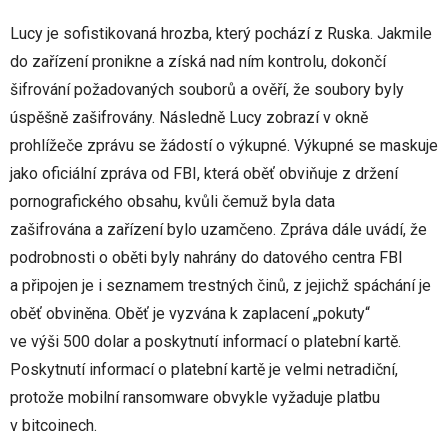
Lucy je sofistikovaná hrozba, který pochází z Ruska. Jakmile
do zařízení pronikne a získá nad ním kontrolu, dokončí
šifrování požadovaných souborů a ověří, že soubory byly
úspěšně zašifrovány. Následně Lucy zobrazí v okně
prohlížeče zprávu se žádostí o výkupné. Výkupné se maskuje
jako oficiální zpráva od FBI, která oběť obviňuje z držení
pornografického obsahu, kvůli čemuž byla data
zašifrována a zařízení bylo uzamčeno. Zpráva dále uvádí, že
podrobnosti o oběti byly nahrány do datového centra FBI
a připojen je i seznamem trestných činů, z jejichž spáchání je
oběť obviněna. Oběť je vyzvána k zaplacení „pokuty“
ve výši 500 dolar a poskytnutí informací o platební kartě.
Poskytnutí informací o platební kartě je velmi netradiční,
protože mobilní ransomware obvykle vyžaduje platbu
v bitcoinech.