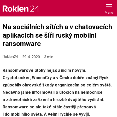
Skip
to
content
Na sociálních sítích a v chatovacích
aplikacích se šíří ruský mobilní
ransomware
Roklen24
29. 4. 2020
3 min
Ransomwarové útoky nejsou ničím novým.
CryptoLocker, WannaCry a v Česku dobře známý Ryuk
způsobily obrovské škody organizacím po celém světě.
Nedávno jsme informovali o útocích na nemocnice
a zdravotnická zařízení a hrozbě dvojitého vydírání.
Ransomware se ale také stále častěji přesouvá
i do mobilního světa. A velmi rychle se vyvíjí,