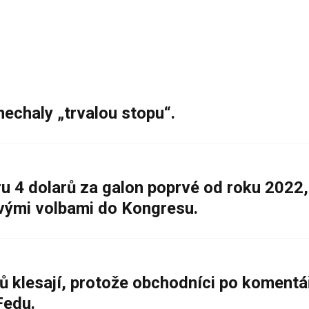
nechaly „trvalou stopu“.
 4 dolarů za galon poprvé od roku 2022,
ovými volbami do Kongresu.
ů klesají, protože obchodníci po komentá
Fedu.