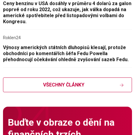
Ceny benzinu v USA dosáhly v průměru 4 dolarů za galon
poprvé od roku 2022, což ukazuje, jak válka dopadá na
americké spotřebitele před listopadovými volbami do
Kongresu.
Roklen24
Výnosy amerických státních dluhopisů klesají, protože
obchodníci po komentářích šéfa Fedu Powella
přehodnocují očekávání ohledně zvyšování sazeb Fedu.
VŠECHNY ČLÁNKY
Buďte v obraze o dění na
finančních trzích