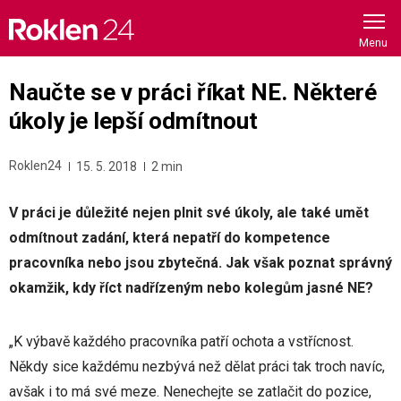
Skip
to
content
Naučte se v práci říkat NE. Některé
úkoly je lepší odmítnout
Roklen24
15. 5. 2018
2 min
V práci je důležité nejen plnit své úkoly, ale také umět
odmítnout zadání, která nepatří do kompetence
pracovníka nebo jsou zbytečná. Jak však poznat správný
okamžik, kdy říct nadřízeným nebo kolegům jasné NE?
„K výbavě každého pracovníka patří ochota a vstřícnost.
Někdy sice každému nezbývá než dělat práci tak troch navíc,
avšak i to má své meze. Nenechejte se zatlačit do pozice,