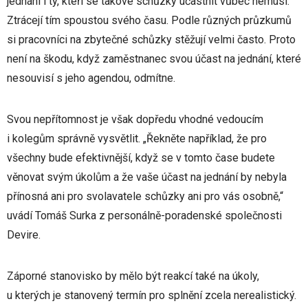
jednání i ty, kteří se takové schůzky účastnit vůbec nemusí.
Ztrácejí tím spoustou svého času. Podle různých průzkumů
si pracovníci na zbytečné schůzky stěžují velmi často. Proto
není na škodu, když zaměstnanec svou účast na jednání, které
nesouvisí s jeho agendou, odmítne.
Svou nepřítomnost je však dopředu vhodné vedoucím
i kolegům správně vysvětlit. „Řekněte například, že pro
všechny bude efektivnější, když se v tomto čase budete
věnovat svým úkolům a že vaše účast na jednání by nebyla
přínosná ani pro svolavatele schůzky ani pro vás osobně,“
uvádí Tomáš Surka z personálně-poradenské společnosti
Devire.
Záporné stanovisko by mělo být reakcí také na úkoly,
u kterých je stanovený termín pro splnění zcela nerealistický.