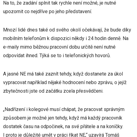
Na to, že zadání splnit tak rychle není možné, je nutné
upozornit co nejdříve po jeho představení.
Mnozí lidé dnes také od svého okolí očekávají, že bude díky
mobilním telefonům k dispozici někdy i 24 hodin denně. Na
e-maily mimo běžnou pracovní dobu určitě není nutné
odpovídat ihned. Týká se to i telefonických hovorů.
A jasné NE má také zaznít tehdy, když dostanete za úkol
vypracovat například nějaké hodnocení nebo zprávu, o jejíž
zbytečnosti jste od začátku zcela přesvědčeni.
„Nadřízení i kolegové musí chápat, že pracovat správným
způsobem je možné jen tehdy, když má každý pracovník
dostatek času na odpočinek, na své přátele a na koníčky.
I proto je důležité umět v práci říkat NE,“ uzavírá Tomáš