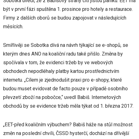
Sobotka uvedl, že z Babišovy strany cítí jistou paniku. EET má
být v první fázi spuštěna 1. prosince pro hotely a restaurace.
Firmy z dalších oborů se budou zapojovat v následujících
měsících.
Smířlivěji se Sobotka dívá na návrh týkající se e-shopů, se
kterým dnes ANO na koaliční radu také přišlo. Změna by
spočívala v tom, že evidenci tržeb by ve webových
obchodech nepodléhaly platby kartou prostřednictvím
internetu. „Cílem je zjednodušit praxi pro e-shopy, které
budou muset evidovat de facto pouze v případě osobního
převzetí zboží na pobočce,“ uvedl Babiš. Internetových
obchodů by se evidence tržeb měla týkat od 1. března 2017.
„EET-před koaličním výbuchem? Babiš háže na stůl možnost
změn na poslední chvíli, ČSSD hysterčí, dochází na dřívější