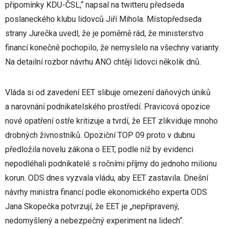
připomínky KDU-ČSL,“ napsal na twitteru předseda
poslaneckého klubu lidovců Jiří Mihola. Místopředseda
strany Jurečka uvedl, že je poměrně rád, že ministerstvo
financí konečně pochopilo, že nemyslelo na všechny varianty.
Na detailní rozbor návrhu ANO chtějí lidovci několik dnů.
Vláda si od zavedení EET slibuje omezení daňových úniků
a narovnání podnikatelského prostředí. Pravicová opozice
nové opatření ostře kritizuje a tvrdí, že EET zlikviduje mnoho
drobných živnostníků. Opoziční TOP 09 proto v dubnu
předložila novelu zákona o EET, podle níž by evidenci
nepodléhali podnikatelé s ročními příjmy do jednoho milionu
korun. ODS dnes vyzvala vládu, aby EET zastavila. Dnešní
návrhy ministra financí podle ekonomického experta ODS
Jana Skopečka potvrzují, že EET je „nepřipravený,
nedomyšlený a nebezpečný experiment na lidech“.