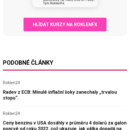
HLÍDAT KURZY NA ROKLENFX
PODOBNÉ ČLÁNKY
Roklen24
Radev z ECB: Minulé inflační šoky zanechaly „trvalou
stopu“.
Roklen24
Ceny benzinu v USA dosáhly v průměru 4 dolarů za galon
poprvé od roku 2022, což ukazuje, jak válka dopadá na