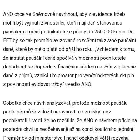
ANO chce ve Sněmovně navrhnout, aby z evidence tržeb
mohli být vyjmuti živnostníci, kteří mají daň stanovenou
paušálem a roční podnikatelské příjmy do 250.000 korun. Do
EET by se tak promítlo avizované rozšíření takzvané paušální
daně, které by mělo platit od příštího roku. „Vzhledem k tomu,
že institut paušální daně spočívá v možnosti podnikatele
dohodnout se dopředu s finančním úřadem na výši zaplacené
daně z příjmů, vzniká tím prostor pro vynětí některých skupin
z povinnosti evidovat tržby,“ uvedlo ANO.
Sobotka chce návrh analyzovat, protože možnost paušálu
podle něj může založit nerovnost a rozmíšky mezi
podnikateli. Uvedl, že ho rozčílilo, že ANO s návrhem přišlo na
poslední chvíli a neočekávaně až na konci koaličního jednání.
Premiér by od ministerstva financí očekával větší rozvahu,