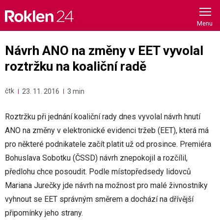
Skip
to
content
Návrh ANO na změny v EET vyvolal
roztržku na koaliční radě
čtk
23. 11. 2016
3 min
Roztržku při jednání koaliční rady dnes vyvolal návrh hnutí
ANO na změny v elektronické evidenci tržeb (EET), která má
pro některé podnikatele začít platit už od prosince. Premiéra
Bohuslava Sobotku (ČSSD) návrh znepokojil a rozčílil,
předlohu chce posoudit. Podle místopředsedy lidovců
Mariana Jurečky jde návrh na možnost pro malé živnostníky
vyhnout se EET správným směrem a dochází na dřívější
připomínky jeho strany.