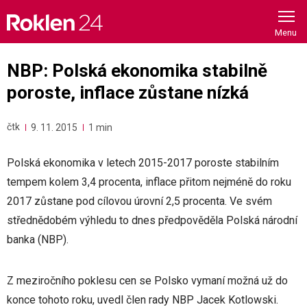
Skip
to
content
NBP: Polská ekonomika stabilně
poroste, inflace zůstane nízká
čtk
9. 11. 2015
1 min
Polská ekonomika v letech 2015-2017 poroste stabilním
tempem kolem 3,4 procenta, inflace přitom nejméně do roku
2017 zůstane pod cílovou úrovní 2,5 procenta. Ve svém
střednědobém výhledu to dnes předpověděla Polská národní
banka (NBP).
Z meziročního poklesu cen se Polsko vymaní možná už do
konce tohoto roku, uvedl člen rady NBP Jacek Kotlowski.