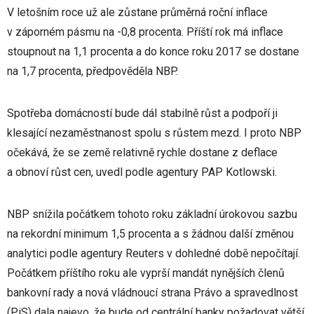
V letošním roce už ale zůstane průměrná roční inflace
v záporném pásmu na -0,8 procenta. Příští rok má inflace
stoupnout na 1,1 procenta a do konce roku 2017 se dostane
na 1,7 procenta, předpověděla NBP.
Spotřeba domácností bude dál stabilně růst a podpoří ji
klesající nezaměstnanost spolu s růstem mezd. I proto NBP
očekává, že se země relativně rychle dostane z deflace
a obnoví růst cen, uvedl podle agentury PAP Kotlowski.
NBP snížila počátkem tohoto roku základní úrokovou sazbu
na rekordní minimum 1,5 procenta a s žádnou další změnou
analytici podle agentury Reuters v dohledné době nepočítají.
Počátkem příštího roku ale vyprší mandát nynějších členů
bankovní rady a nová vládnoucí strana Právo a spravedlnost
(PiS) dala najevo, že bude od centrální banky požadovat větší