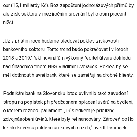
eur (15,1 miliardy Kč). Bez započtení jednorázových příjmů by
ale zisk sektoru v meziročním srovnání byl o osm procent
nižší.
„Už v příštím roce budeme sledovat pokles ziskovosti
bankovního sektoru. Tento trend bude pokračovat i v letech
2018 a 2019,“ řekl novinářům výkonný ředitel útvaru dohledu
nad finančních trhem NBS Vladimír Dvořáček. Pokles by se
měl dotknout hlavně bank, které se zaměřují na drobné klienty.
Podnikání bank na Slovensku letos ovlivnilo také zavedení
stropu na poplatek při předčasném splacení úvěrů na bydlení,
o kterém rozhodl parlament. „Důsledkem je přibližně
zdvojnásobení úvěrů, které byly refinancovány. Zároveň došlo
ke skokovému poklesu úrokových sazeb,“ uvedl Dvořáček.