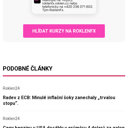
HLÍDAT KURZY NA ROKLENFX
PODOBNÉ ČLÁNKY
Roklen24
Radev z ECB: Minulé inflační šoky zanechaly „trvalou
stopu“.
Roklen24
Ceny benzinu v USA dosáhly v průměru 4 dolarů za galon