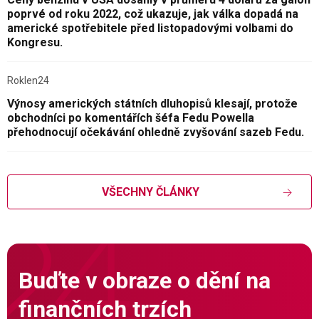
poprvé od roku 2022, což ukazuje, jak válka dopadá na
americké spotřebitele před listopadovými volbami do
Kongresu.
Roklen24
Výnosy amerických státních dluhopisů klesají, protože
obchodníci po komentářích šéfa Fedu Powella
přehodnocují očekávání ohledně zvyšování sazeb Fedu.
VŠECHNY ČLÁNKY
Buďte v obraze o dění na
finančních trzích