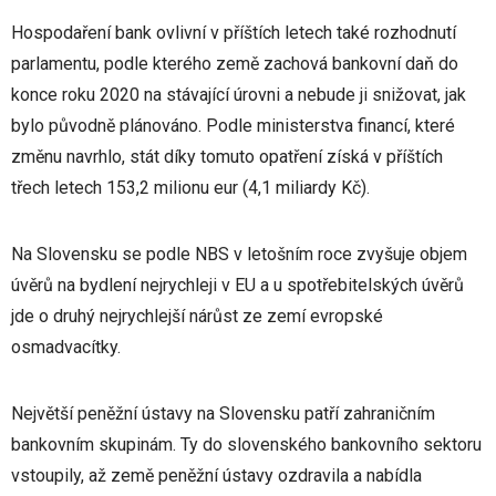
Hospodaření bank ovlivní v příštích letech také rozhodnutí
parlamentu, podle kterého země zachová bankovní daň do
konce roku 2020 na stávající úrovni a nebude ji snižovat, jak
bylo původně plánováno. Podle ministerstva financí, které
změnu navrhlo, stát díky tomuto opatření získá v příštích
třech letech 153,2 milionu eur (4,1 miliardy Kč).
Na Slovensku se podle NBS v letošním roce zvyšuje objem
úvěrů na bydlení nejrychleji v EU a u spotřebitelských úvěrů
jde o druhý nejrychlejší nárůst ze zemí evropské
osmadvacítky.
Největší peněžní ústavy na Slovensku patří zahraničním
bankovním skupinám. Ty do slovenského bankovního sektoru
vstoupily, až země peněžní ústavy ozdravila a nabídla