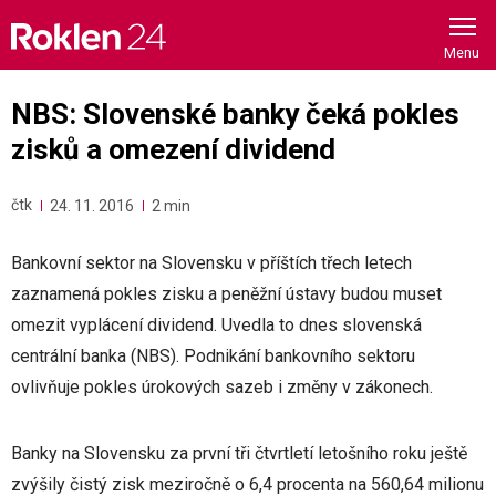
Skip
to
content
NBS: Slovenské banky čeká pokles
zisků a omezení dividend
čtk
24. 11. 2016
2 min
Bankovní sektor na Slovensku v příštích třech letech
zaznamená pokles zisku a peněžní ústavy budou muset
omezit vyplácení dividend. Uvedla to dnes slovenská
centrální banka (NBS). Podnikání bankovního sektoru
ovlivňuje pokles úrokových sazeb i změny v zákonech.
Banky na Slovensku za první tři čtvrtletí letošního roku ještě
zvýšily čistý zisk meziročně o 6,4 procenta na 560,64 milionu