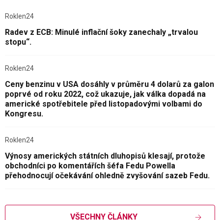
Roklen24
Radev z ECB: Minulé inflační šoky zanechaly „trvalou
stopu“.
Roklen24
Ceny benzinu v USA dosáhly v průměru 4 dolarů za galon
poprvé od roku 2022, což ukazuje, jak válka dopadá na
americké spotřebitele před listopadovými volbami do
Kongresu.
Roklen24
Výnosy amerických státních dluhopisů klesají, protože
obchodníci po komentářích šéfa Fedu Powella
přehodnocují očekávání ohledně zvyšování sazeb Fedu.
VŠECHNY ČLÁNKY