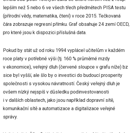
lepším než 5 nebo 6 ve všech třech předmětech PISA testu
(přírodní vědy, matematika, čtení) v roce 2015. Tečkovaná
čára zobrazuje regresní přímku. Graf obsahuje 24 zemí OECD,
pro které jsou k dispozici příslušná data.
Pokud by stát už od roku 1994 vyplácel učitelům v každém
roce platy v potřebné výši (tj. 160 % průměrné mzdy
v ekonomice), veřejný dluh (červené sloupce v grafu níže) bz
sice byl vyšší, ale šlo by o investici do budoucí prosperity
společnosti s vysokou návratností. Český veřejný dluh je
ovšem nízký nejspíš v důsledku podinvestovanosti
i v dalších oblastech, jako jsou například dopravní sítě,
komunikační sítě a automatizace a digitalizace veřejné
správy.