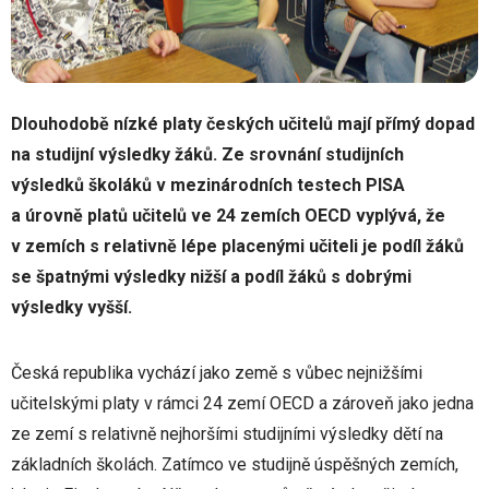
Dlouhodobě nízké platy českých učitelů mají přímý dopad
na studijní výsledky žáků. Ze srovnání studijních
výsledků školáků v mezinárodních testech PISA
a úrovně platů učitelů ve 24 zemích OECD vyplývá, že
v zemích s relativně lépe placenými učiteli je podíl žáků
se špatnými výsledky nižší a podíl žáků s dobrými
výsledky vyšší.
Česká republika vychází jako země s vůbec nejnižšími
učitelskými platy v rámci 24 zemí OECD a zároveň jako jedna
ze zemí s relativně nejhoršími studijními výsledky dětí na
základních školách. Zatímco ve studijně úspěšných zemích,