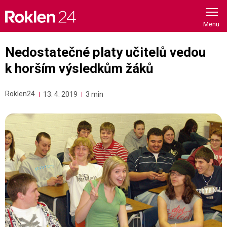
Skip
to
content
Nedostatečné platy učitelů vedou
k horším výsledkům žáků
Roklen24
13. 4. 2019
3 min