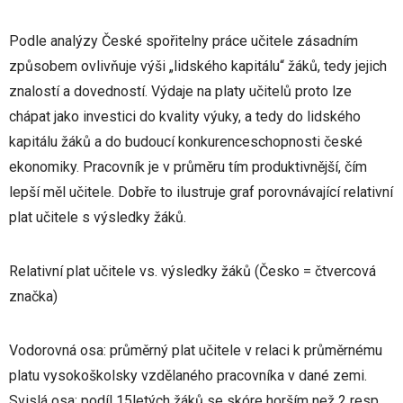
Podle analýzy České spořitelny práce učitele zásadním
způsobem ovlivňuje výši „lidského kapitálu“ žáků, tedy jejich
znalostí a dovedností. Výdaje na platy učitelů proto lze
chápat jako investici do kvality výuky, a tedy do lidského
kapitálu žáků a do budoucí konkurenceschopnosti české
ekonomiky. Pracovník je v průměru tím produktivnější, čím
lepší měl učitele. Dobře to ilustruje graf porovnávající relativní
plat učitele s výsledky žáků.
Relativní plat učitele vs. výsledky žáků (Česko = čtvercová
značka)
Vodorovná osa: průměrný plat učitele v relaci k průměrnému
platu vysokoškolsky vzdělaného pracovníka v dané zemi.
Svislá osa: podíl 15letých žáků se skóre horším než 2 resp.