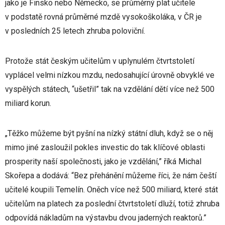
jako je Finsko nebo Německo, se průměrný plat učitele
v podstatě rovná průměrné mzdě vysokoškoláka, v ČR je
v posledních 25 letech zhruba poloviční.
Protože stát českým učitelům v uplynulém čtvrtstoletí
vyplácel velmi nízkou mzdu, nedosahující úrovně obvyklé ve
vyspělých státech, “ušetřil” tak na vzdělání dětí více než 500
miliard korun.
„Těžko můžeme být pyšní na nízký státní dluh, když se o něj
mimo jiné zasloužil pokles investic do tak klíčové oblasti
prosperity naší společnosti, jako je vzdělání,” říká Michal
Skořepa a dodává: “Bez přehánění můžeme říci, že nám čeští
učitelé koupili Temelín. Oněch více než 500 miliard, které stát
učitelům na platech za poslední čtvrtstoletí dluží, totiž zhruba
odpovídá nákladům na výstavbu dvou jaderných reaktorů.”