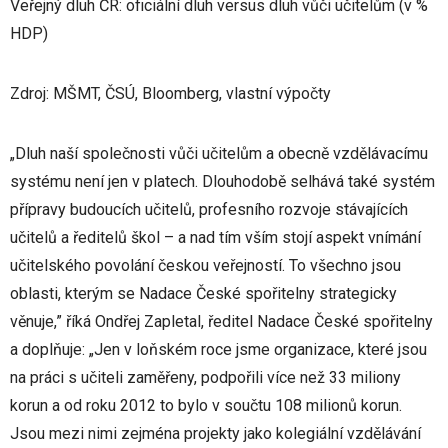
Veřejný dluh ČR: oficiální dluh versus dluh vůči učitelům (v %
HDP)
Zdroj: MŠMT, ČSÚ, Bloomberg, vlastní výpočty
„Dluh naší společnosti vůči učitelům a obecně vzdělávacímu
systému není jen v platech. Dlouhodobě selhává také systém
přípravy budoucích učitelů, profesního rozvoje stávajících
učitelů a ředitelů škol – a nad tím vším stojí aspekt vnímání
učitelského povolání českou veřejností. To všechno jsou
oblasti, kterým se Nadace České spořitelny strategicky
věnuje,” říká Ondřej Zapletal, ředitel Nadace České spořitelny
a doplňuje: „Jen v loňském roce jsme organizace, které jsou
na práci s učiteli zaměřeny, podpořili více než 33 miliony
korun a od roku 2012 to bylo v součtu 108 milionů korun.
Jsou mezi nimi zejména projekty jako kolegiální vzdělávání