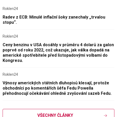
Roklen24
Radev z ECB: Minulé inflační šoky zanechaly „trvalou
stopu“.
Roklen24
Ceny benzinu v USA dosáhly v průměru 4 dolarů za galon
poprvé od roku 2022, což ukazuje, jak válka dopadá na
americké spotřebitele před listopadovými volbami do
Kongresu.
Roklen24
Výnosy amerických státních dluhopisů klesají, protože
obchodníci po komentářích šéfa Fedu Powella
přehodnocují očekávání ohledně zvyšování sazeb Fedu.
VŠECHNY ČLÁNKY