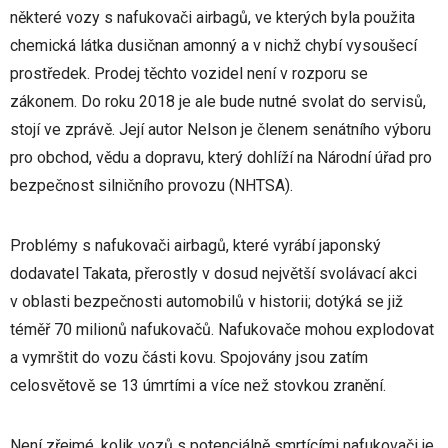
některé vozy s nafukovači airbagů, ve kterých byla použita
chemická látka dusičnan amonný a v nichž chybí vysoušecí
prostředek. Prodej těchto vozidel není v rozporu se
zákonem. Do roku 2018 je ale bude nutné svolat do servisů,
stojí ve zprávě. Její autor Nelson je členem senátního výboru
pro obchod, vědu a dopravu, který dohlíží na Národní úřad pro
bezpečnost silničního provozu (NHTSA).
Problémy s nafukovači airbagů, které vyrábí japonský
dodavatel Takata, přerostly v dosud největší svolávací akci
v oblasti bezpečnosti automobilů v historii; dotýká se již
téměř 70 milionů nafukovačů. Nafukovače mohou explodovat
a vymrštit do vozu části kovu. Spojovány jsou zatím
celosvětově se 13 úmrtími a více než stovkou zranění.
Není zřejmé, kolik vozů s potenciálně smrtícími nafukovači je