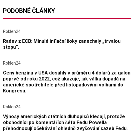
PODOBNÉ ČLÁNKY
Roklen24
Radev z ECB: Minulé inflační šoky zanechaly „trvalou
stopu“.
Roklen24
Ceny benzinu v USA dosáhly v průměru 4 dolarů za galon
poprvé od roku 2022, což ukazuje, jak válka dopadá na
americké spotřebitele před listopadovými volbami do
Kongresu.
Roklen24
Výnosy amerických státních dluhopisů klesají, protože
obchodníci po komentářích šéfa Fedu Powella
přehodnocují očekávání ohledně zvyšování sazeb Fedu.