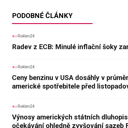
PODOBNÉ ČLÁNKY
Roklen24
Radev z ECB: Minulé inflační šoky za
Roklen24
Ceny benzinu v USA dosáhly v průměru
americké spotřebitele před listopad
Roklen24
Výnosy amerických státních dluhopis
očekávání ohledně zvyšování sazeb 