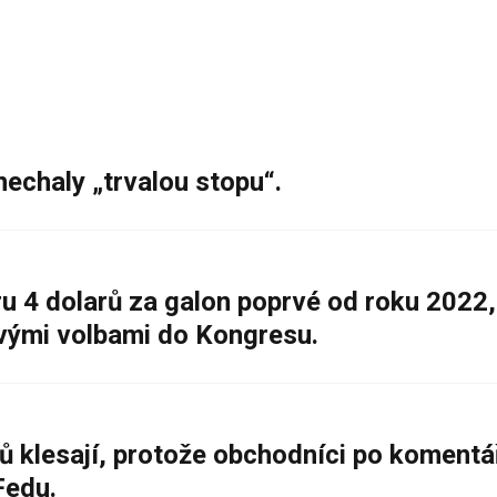
nechaly „trvalou stopu“.
 4 dolarů za galon poprvé od roku 2022,
ovými volbami do Kongresu.
ů klesají, protože obchodníci po komentá
Fedu.