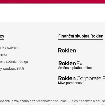
zy
Finanční skupina Roklen
nky užívání
aimer
na osobních údajů
y cookies (EU)
í obsahu je zakázáno bez předchozího souhlasu. Texty na tomto webu nes