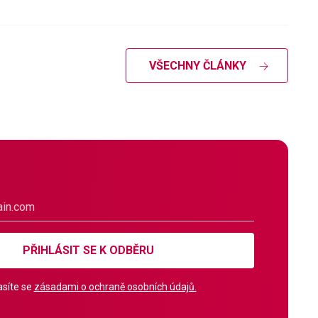
VŠECHNY ČLÁNKY
PŘIHLÁSIT SE K ODBĚRU
síte se
zásadami o ochraně osobních údajů.