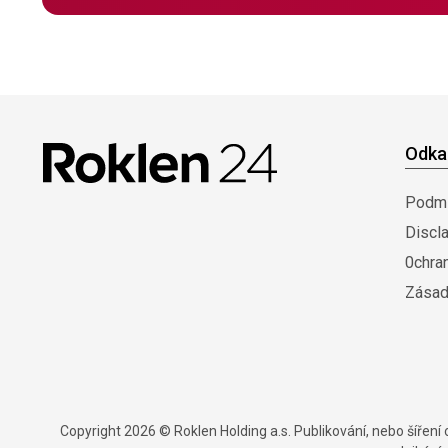
Odka
Podmí
Discl
0chra
Zásad
Copyright 2026 © Roklen Holding a.s. Publikování, nebo šířen