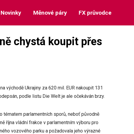
Novinky
Měnové páry
FX průvodce
ě chystá koupit přes
na východě Ukrajiny za 620 mil. EUR nakoupit 131
depsán, podle listu Die Welt je ale očekáván brzy.
lo tématem parlamentních sporů, neboť původně
ě října vládní frakce v parlamentním výboru pro
ného vozového parku a požadovala jeho výrazné