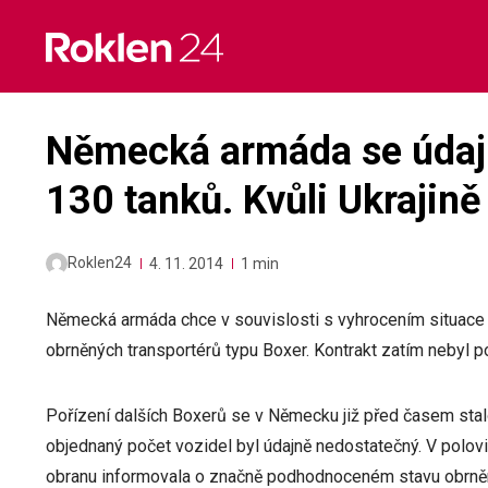
Skip
to
content
Německá armáda se údajn
130 tanků. Kvůli Ukrajině
Roklen24
4. 11. 2014
1 min
Německá armáda chce v souvislosti s vyhrocením situace 
obrněných transportérů typu Boxer. Kontrakt zatím nebyl po
Pořízení dalších Boxerů se v Německu již před časem sta
objednaný počet vozidel byl údajně nedostatečný. V polovin
obranu informovala o značně podhodnoceném stavu obrně