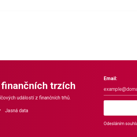
Email:
 finančních trzích
čových událostí z finančních trhů.
Jasná data
Odesláním souhla