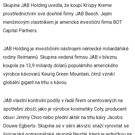
Skupina JAB Holding uvedla, že koupí Krispy Kreme
prostřednictvím své dceřiné firmy JAB Beech. Jejím
menšinovým vlastníkem je americká investiční firma BDT
Capital Partners.
JAB Holding je investičním nástrojem německé miliardářské
rodiny Reimannů. Skupina vedená firmou JAB v březnu
koupila za 13,9 miliardy dolarů populárního amerického
výrobce kávovarů Keurig Green Mountain, čímž vznikl
globální gigant na trhu s kávou.
JAB vlastní kontrolní podíly v řadě firem orientovaných na
spotřební zboží, jako je výrobce kosmetiky Coty, producent
obuvi Jimmy Choo nebo přední aktér na trhu kávy Jacobs
Douwe Egberts. Skupina se v sérii akvizic snaží vyrovnat se
švýcarské potravinářské skupině Nestlé, která je jedničkou na