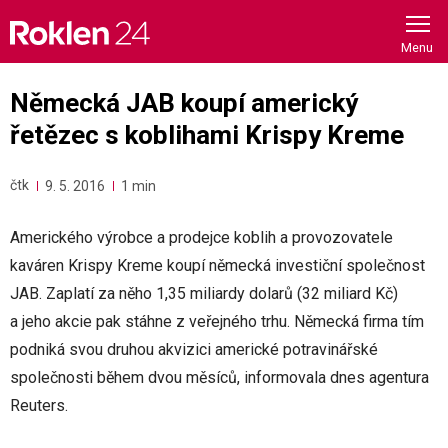
Skip
to
content
Německá JAB koupí americký
řetězec s koblihami Krispy Kreme
čtk
9. 5. 2016
1 min
Amerického výrobce a prodejce koblih a provozovatele
kaváren Krispy Kreme koupí německá investiční společnost
JAB. Zaplatí za něho 1,35 miliardy dolarů (32 miliard Kč)
a jeho akcie pak stáhne z veřejného trhu. Německá firma tím
podniká svou druhou akvizici americké potravinářské
společnosti během dvou měsíců, informovala dnes agentura
Reuters.