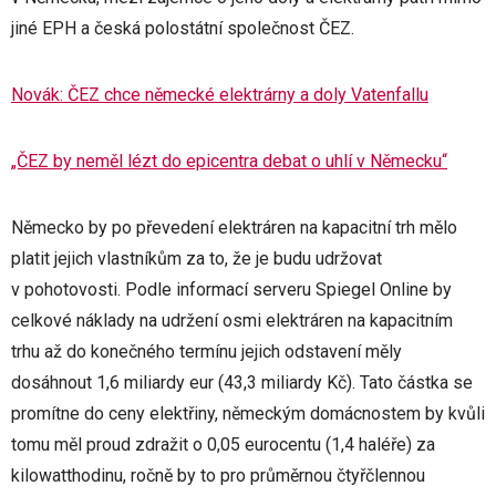
jiné EPH a česká polostátní společnost ČEZ.
Novák: ČEZ chce německé elektrárny a doly Vatenfallu
„ČEZ by neměl lézt do epicentra debat o uhlí v Německu“
Německo by po převedení elektráren na kapacitní trh mělo
platit jejich vlastníkům za to, že je budu udržovat
v pohotovosti. Podle informací serveru Spiegel Online by
celkové náklady na udržení osmi elektráren na kapacitním
trhu až do konečného termínu jejich odstavení měly
dosáhnout 1,6 miliardy eur (43,3 miliardy Kč). Tato částka se
promítne do ceny elektřiny, německým domácnostem by kvůli
tomu měl proud zdražit o 0,05 eurocentu (1,4 haléře) za
kilowatthodinu, ročně by to pro průměrnou čtyřčlennou