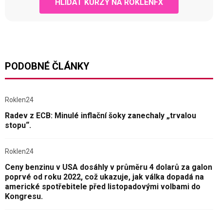
HLÍDAT KURZY NA ROKLENFX
PODOBNÉ ČLÁNKY
Roklen24
Radev z ECB: Minulé inflační šoky zanechaly „trvalou
stopu“.
Roklen24
Ceny benzinu v USA dosáhly v průměru 4 dolarů za galon
poprvé od roku 2022, což ukazuje, jak válka dopadá na
americké spotřebitele před listopadovými volbami do
Kongresu.