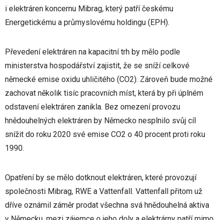
i elektráren koncernu Mibrag, který patří českému
Energetickému a průmyslovému holdingu (EPH).
Převedení elektráren na kapacitní trh by mělo podle
ministerstva hospodářství zajistit, že se sníží celkové
německé emise oxidu uhličitého (CO2). Zároveň bude možné
zachovat několik tisíc pracovních míst, která by při úplném
odstavení elektráren zanikla. Bez omezení provozu
hnědouhelných elektráren by Německo nesplnilo svůj cíl
snížit do roku 2020 své emise CO2 o 40 procent proti roku
1990.
Opatření by se mělo dotknout elektráren, které provozují
společnosti Mibrag, RWE a Vattenfall. Vattenfall přitom už
dříve oznámil záměr prodat všechna svá hnědouhelná aktiva
v Německu, mezi zájemce o jeho doly a elektrárny patří mimo