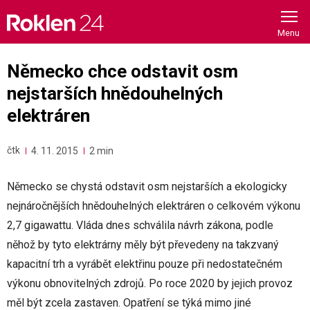
Skip
to
content
Německo chce odstavit osm
nejstarších hnědouhelných
elektráren
čtk
4. 11. 2015
2 min
Německo se chystá odstavit osm nejstarších a ekologicky
nejnáročnějších hnědouhelných elektráren o celkovém výkonu
2,7 gigawattu. Vláda dnes schválila návrh zákona, podle
něhož by tyto elektrárny měly být převedeny na takzvaný
kapacitní trh a vyrábět elektřinu pouze při nedostatečném
výkonu obnovitelných zdrojů. Po roce 2020 by jejich provoz
měl být zcela zastaven. Opatření se týká mimo jiné