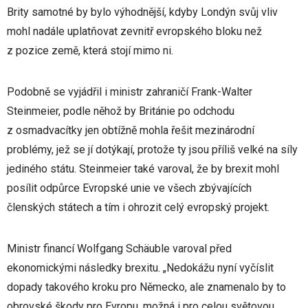
Brity samotné by bylo výhodnější, kdyby Londýn svůj vliv
mohl nadále uplatňovat zevnitř evropského bloku než
z pozice země, která stojí mimo ni.
Podobně se vyjádřil i ministr zahraničí Frank-Walter
Steinmeier, podle něhož by Británie po odchodu
z osmadvacítky jen obtížně mohla řešit mezinárodní
problémy, jež se jí dotýkají, protože ty jsou příliš velké na síly
jediného státu. Steinmeier také varoval, že by brexit mohl
posílit odpůrce Evropské unie ve všech zbývajících
členských státech a tím i ohrozit celý evropský projekt.
Ministr financí Wolfgang Schäuble varoval před
ekonomickými následky brexitu. „Nedokážu nyní vyčíslit
dopady takového kroku pro Německo, ale znamenalo by to
obrovské škody pro Evropu, možná i pro celou světovou