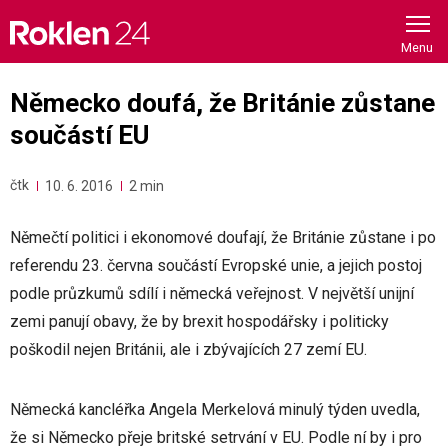
Skip
to
content
Německo doufá, že Británie zůstane
součástí EU
čtk
10. 6. 2016
2 min
Němečtí politici i ekonomové doufají, že Británie zůstane i po
referendu 23. června součástí Evropské unie, a jejich postoj
podle průzkumů sdílí i německá veřejnost. V největší unijní
zemi panují obavy, že by brexit hospodářsky i politicky
poškodil nejen Británii, ale i zbývajících 27 zemí EU.
Německá kancléřka Angela Merkelová minulý týden uvedla,
že si Německo přeje britské setrvání v EU. Podle ní by i pro