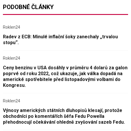
PODOBNÉ ČLÁNKY
Roklen24
Radev z ECB: Minulé inflační šoky zanechaly „trvalou
stopu“.
Roklen24
Ceny benzinu v USA dosáhly v průměru 4 dolarů za galon
poprvé od roku 2022, což ukazuje, jak válka dopadá na
americké spotřebitele před listopadovými volbami do
Kongresu.
Roklen24
Výnosy amerických státních dluhopisů klesají, protože
obchodníci po komentářích šéfa Fedu Powella
přehodnocují očekávání ohledně zvyšování sazeb Fedu.