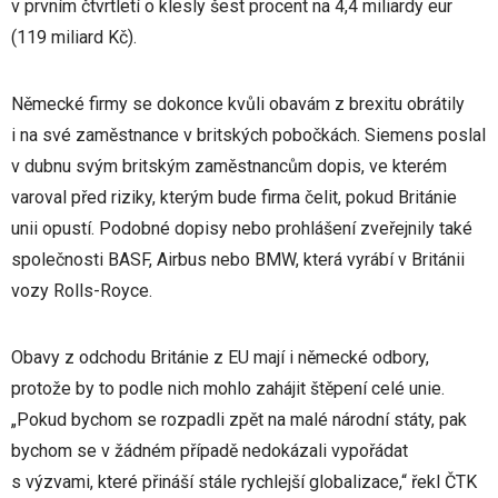
v prvním čtvrtletí o klesly šest procent na 4,4 miliardy eur
(119 miliard Kč).
Německé firmy se dokonce kvůli obavám z brexitu obrátily
i na své zaměstnance v britských pobočkách. Siemens poslal
v dubnu svým britským zaměstnancům dopis, ve kterém
varoval před riziky, kterým bude firma čelit, pokud Británie
unii opustí. Podobné dopisy nebo prohlášení zveřejnily také
společnosti BASF, Airbus nebo BMW, která vyrábí v Británii
vozy Rolls-Royce.
Obavy z odchodu Británie z EU mají i německé odbory,
protože by to podle nich mohlo zahájit štěpení celé unie.
„Pokud bychom se rozpadli zpět na malé národní státy, pak
bychom se v žádném případě nedokázali vypořádat
s výzvami, které přináší stále rychlejší globalizace,“ řekl ČTK