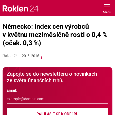
Skip
to
content
Německo: Index cen výrobců
v květnu meziměsíčně rostl o 0,4 %
(oček. 0,3 %)
Roklen24
20. 6. 2016
Zapojte se do newsletteru o novinkách
ze světa finančních trhů.
Email:
PŘIHLÁSIT SE K ODBĚRU