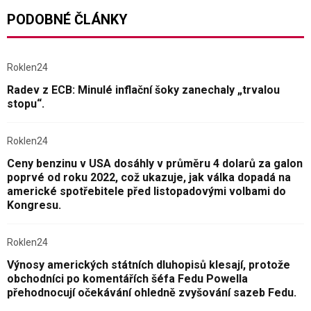
PODOBNÉ ČLÁNKY
Roklen24
Radev z ECB: Minulé inflační šoky zanechaly „trvalou
stopu“.
Roklen24
Ceny benzinu v USA dosáhly v průměru 4 dolarů za galon
poprvé od roku 2022, což ukazuje, jak válka dopadá na
americké spotřebitele před listopadovými volbami do
Kongresu.
Roklen24
Výnosy amerických státních dluhopisů klesají, protože
obchodníci po komentářích šéfa Fedu Powella
přehodnocují očekávání ohledně zvyšování sazeb Fedu.