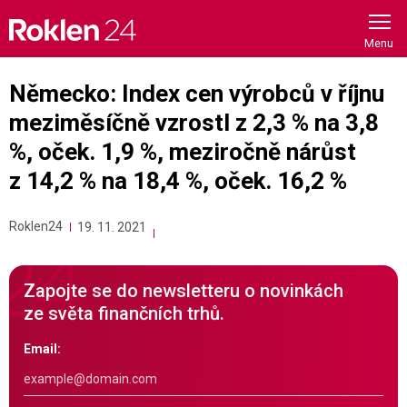
Skip
to
content
Německo: Index cen výrobců v říjnu
meziměsíčně vzrostl z 2,3 % na 3,8
%, oček. 1,9 %, meziročně nárůst
z 14,2 % na 18,4 %, oček. 16,2 %
Roklen24
19. 11. 2021
Zapojte se do newsletteru o novinkách
ze světa finančních trhů.
Email: