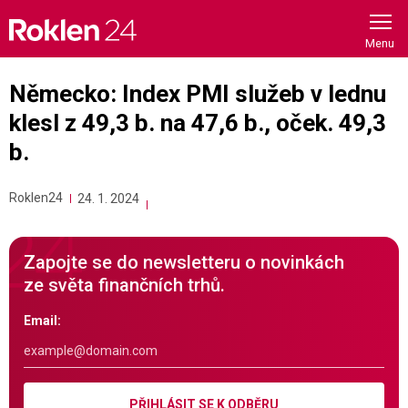
Skip
to
content
Německo: Index PMI služeb v lednu
klesl z 49,3 b. na 47,6 b., oček. 49,3
b.
Roklen24
24. 1. 2024
Zapojte se do newsletteru o novinkách
ze světa finančních trhů.
Email:
PŘIHLÁSIT SE K ODBĚRU