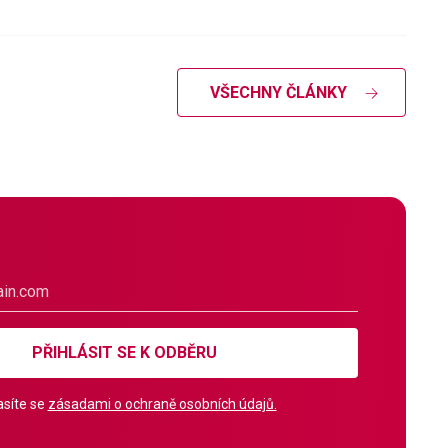
VŠECHNY ČLÁNKY
PŘIHLÁSIT SE K ODBĚRU
síte se
zásadami o ochraně osobních údajů.