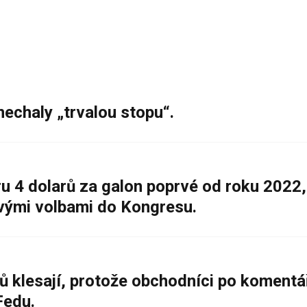
nechaly „trvalou stopu“.
 4 dolarů za galon poprvé od roku 2022,
ovými volbami do Kongresu.
ů klesají, protože obchodníci po komentá
Fedu.