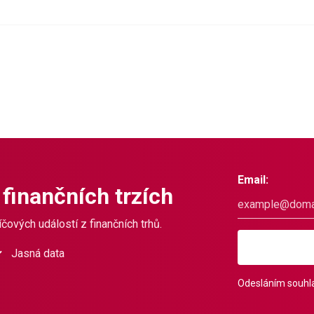
Email:
 finančních trzích
čových událostí z finančních trhů.
Jasná data
Odesláním souhla