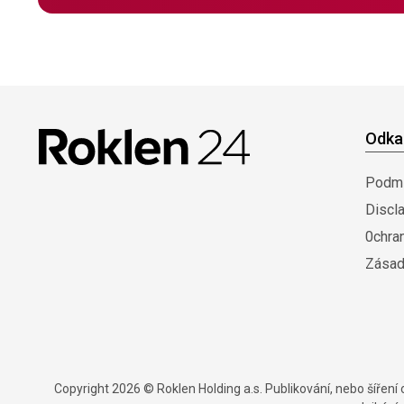
Odka
Podmí
Discl
0chra
Zásad
Copyright 2026 © Roklen Holding a.s. Publikování, nebo šířen