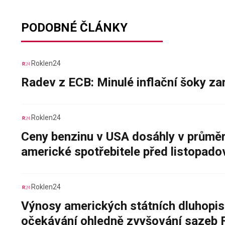
PODOBNÉ ČLÁNKY
Roklen24
Radev z ECB: Minulé inflační šoky za
Roklen24
Ceny benzinu v USA dosáhly v průměru
americké spotřebitele před listopad
Roklen24
Výnosy amerických státních dluhopis
očekávání ohledně zvyšování sazeb 