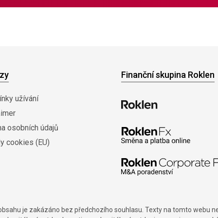
zy
Finanční skupina Roklen
nky užívání
aimer
na osobních údajů
y cookies (EU)
í obsahu je zakázáno bez předchozího souhlasu. Texty na tomto webu nes