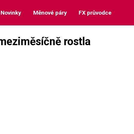
Novinky
Měnové páry
FX průvodce
 meziměsíčně rostla