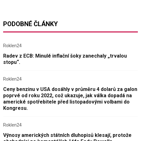
PODOBNÉ ČLÁNKY
Roklen24
Radev z ECB: Minulé inflační šoky zanechaly „trvalou
stopu“.
Roklen24
Ceny benzinu v USA dosáhly v průměru 4 dolarů za galon
poprvé od roku 2022, což ukazuje, jak válka dopadá na
americké spotřebitele před listopadovými volbami do
Kongresu.
Roklen24
Výnosy amerických státních dluhopisů klesají, protože