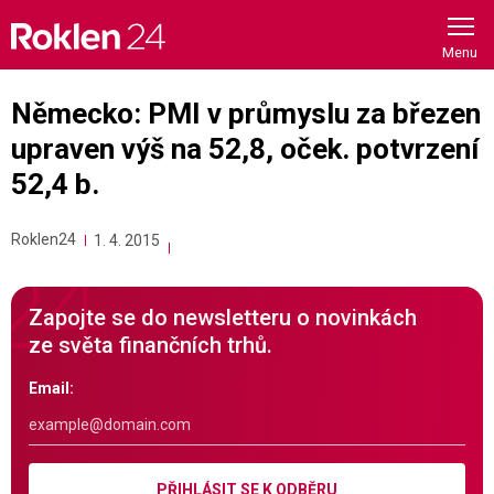
Skip
to
content
Německo: PMI v průmyslu za březen
upraven výš na 52,8, oček. potvrzení
52,4 b.
Roklen24
1. 4. 2015
Zapojte se do newsletteru o novinkách
ze světa finančních trhů.
Email:
PŘIHLÁSIT SE K ODBĚRU