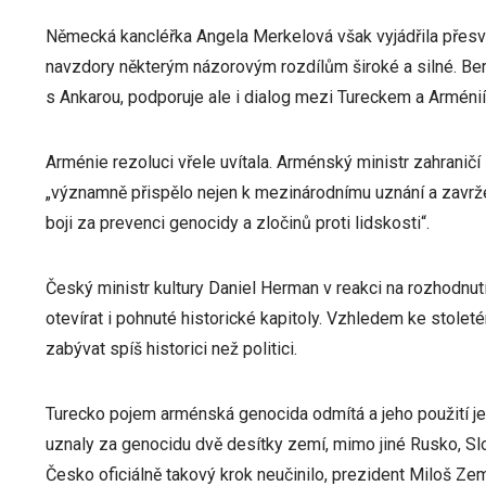
Německá kancléřka Angela Merkelová však vyjádřila přesv
navzdory některým názorovým rozdílům široké a silné. Ber
s Ankarou, podporuje ale i dialog mezi Tureckem a Arménií
Arménie rezoluci vřele uvítala. Arménský ministr zahranič
„významně přispělo nejen k mezinárodnímu uznání a zavrže
boji za prevenci genocidy a zločinů proti lidskosti“.
Český ministr kultury Daniel Herman v reakci na rozhodnut
otevírat i pohnuté historické kapitoly. Vzhledem ke stole
zabývat spíš historici než politici.
Turecko pojem arménská genocida odmítá a jeho použití je
uznaly za genocidu dvě desítky zemí, mimo jiné Rusko, Slo
Česko oficiálně takový krok neučinilo, prezident Miloš Z