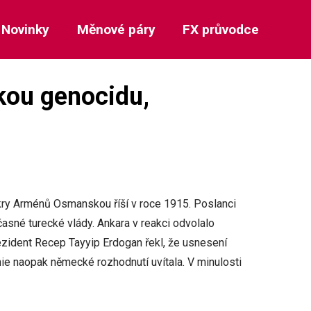
Novinky
Měnové páry
FX průvodce
ou genocidu,
y Arménů Osmanskou říší v roce 1915. Poslanci
asné turecké vlády. Ankara v reakci odvolalo
zident Recep Tayyip Erdogan řekl, že usnesení
e naopak německé rozhodnutí uvítala. V minulosti