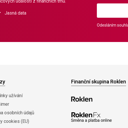
čových událostí z finančních trhů.
Jasná data
Odesláním souhla
zy
Finanční skupina Roklen
nky užívání
aimer
na osobních údajů
y cookies (EU)