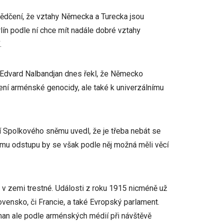
ědčení, že vztahy Německa a Turecka jsou
lín podle ní chce mít nadále dobré vztahy
.
í Edvard Nalbandjan dnes řekl, že Německo
ní arménské genocidy, ale také k univerzálnímu
í Spolkového sněmu uvedl, že je třeba nebát se
tému odstupu by se však podle něj možná měli věcí
 v zemi trestné. Události z roku 1915 nicméně už
vensko, či Francie, a také Evropský parlament.
eman ale podle arménských médií při návštěvě