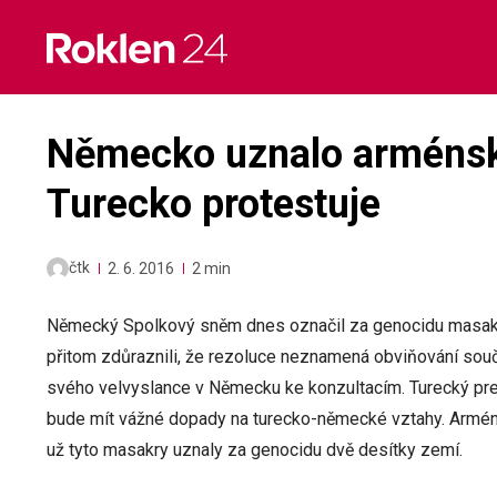
Skip
to
content
Německo uznalo arménsk
Turecko protestuje
čtk
2. 6. 2016
2 min
Německý Spolkový sněm dnes označil za genocidu masakr
přitom zdůraznili, že rezoluce neznamená obviňování souč
svého velvyslance v Německu ke konzultacím. Turecký pre
bude mít vážné dopady na turecko-německé vztahy. Arméni
už tyto masakry uznaly za genocidu dvě desítky zemí.