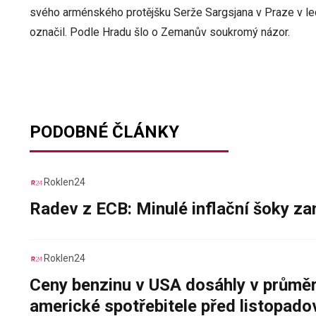
svého arménského protějšku Serže Sargsjana v Praze v 
označil. Podle Hradu šlo o Zemanův soukromý názor.
PODOBNÉ ČLÁNKY
Roklen24
Radev z ECB: Minulé inflační šoky za
Roklen24
Ceny benzinu v USA dosáhly v průměru
americké spotřebitele před listopad