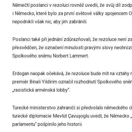
Němečtí poslanci v rezoluci rovněž uvedli, že svůj díl zo
i Německo, které bylo za první světové války spojencem 
nepodnikli však nic, aby jim zabránili.
Poslanci také při jednání zdůrazňovali, že rezoluce není 
přesvědčen, že označení minulosti pravými slovy neohrozí
Spolkového sněmu Norbert Lammert.
Erdogan naopak očekává, že rezoluce bude mít na vztahy 
premiér Binali Yildirim označil rozhodnutí Spolkového sn
„rasistická arménská lobby“.
Turecké ministerstvo zahraničí si předvolalo německého ch
turecké diplomacie Mevlüt Çavuşoglu uvedl, že Německ
parlamentu“ pošpinilo jeho historii.