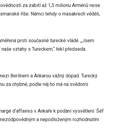
dpovědnosti za zabití až 1,5 milionu Arménů nese
Osmanské říše. Němci tehdy o masakrech věděli,
zaměřená proti současné turecké vládě. „Jsem
 naše vztahy s Tureckem,“ řekl předseda
mezi Berlínem a Ankarou vážný dopad. Turecký
ěmu za chybné, podle něj ho má na svědomí
argé d‘affaires v Ankaře k podání vysvětlení. Šéf
o „nezodpovědným a nepodloženým rozhodnutím