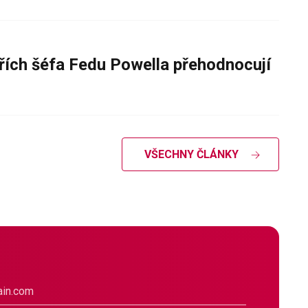
řích šéfa Fedu Powella přehodnocují
VŠECHNY ČLÁNKY