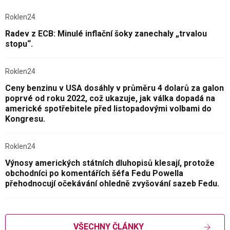
Roklen24
Radev z ECB: Minulé inflační šoky zanechaly „trvalou
stopu“.
Roklen24
Ceny benzinu v USA dosáhly v průměru 4 dolarů za galon
poprvé od roku 2022, což ukazuje, jak válka dopadá na
americké spotřebitele před listopadovými volbami do
Kongresu.
Roklen24
Výnosy amerických státních dluhopisů klesají, protože
obchodníci po komentářích šéfa Fedu Powella
přehodnocují očekávání ohledně zvyšování sazeb Fedu.
VŠECHNY ČLÁNKY