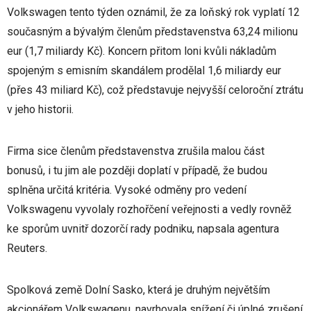
Volkswagen tento týden oznámil, že za loňský rok vyplatí 12
současným a bývalým členům představenstva 63,24 milionu
eur (1,7 miliardy Kč). Koncern přitom loni kvůli nákladům
spojeným s emisním skandálem prodělal 1,6 miliardy eur
(přes 43 miliard Kč), což představuje nejvyšší celoroční ztrátu
v jeho historii.
Firma sice členům představenstva zrušila malou část
bonusů, i tu jim ale později doplatí v případě, že budou
splněna určitá kritéria. Vysoké odměny pro vedení
Volkswagenu vyvolaly rozhořčení veřejnosti a vedly rovněž
ke sporům uvnitř dozorčí rady podniku, napsala agentura
Reuters.
Spolková země Dolní Sasko, která je druhým největším
akcionářem Volkswagenu, navrhovala snížení či úplné zrušení