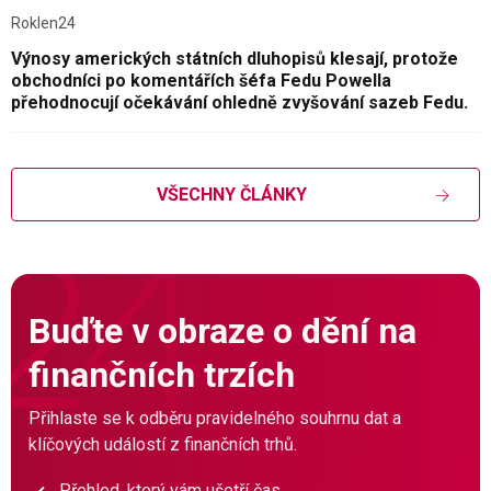
Roklen24
Výnosy amerických státních dluhopisů klesají, protože
obchodníci po komentářích šéfa Fedu Powella
přehodnocují očekávání ohledně zvyšování sazeb Fedu.
VŠECHNY ČLÁNKY
Buďte v obraze o dění na
finančních trzích
Přihlaste se k odběru pravidelného souhrnu dat a
klíčových událostí z finančních trhů.
Přehled, který vám ušetří čas