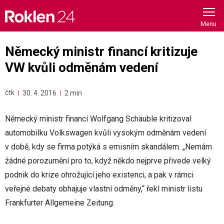
Skip
to
content
Německý ministr financí kritizuje
VW kvůli odměnám vedení
čtk
30. 4. 2016
2 min
Německý ministr financí Wolfgang Schäuble kritizoval
automobilku Volkswagen kvůli vysokým odměnám vedení
v době, kdy se firma potýká s emisním skandálem. „Nemám
žádné porozumění pro to, když někdo nejprve přivede velký
podnik do krize ohrožující jeho existenci, a pak v rámci
veřejné debaty obhajuje vlastní odměny,“ řekl ministr listu
Frankfurter Allgemeine Zeitung.