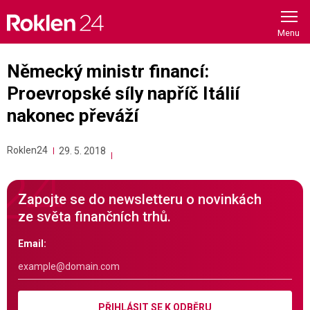
Skip
to
content
Německý ministr financí:
Proevropské síly napříč Itálií
nakonec převáží
Roklen24
29. 5. 2018
Zapojte se do newsletteru o novinkách
ze světa finančních trhů.
Email:
PŘIHLÁSIT SE K ODBĚRU