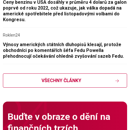
Ceny benzinu v USA dosáhly v průměru 4 dolarů za galon
poprvé od roku 2022, což ukazuje, jak válka dopadá na
americké spotřebitele před listopadovými volbami do
Kongresu.
Roklen24
Výnosy amerických státních dluhopisů klesají, protože
obchodníci po komentářích šéfa Fedu Powella
přehodnocují očekávání ohledně zvyšování sazeb Fedu.
VŠECHNY ČLÁNKY
Buďte v obraze o dění na
finančních trzích