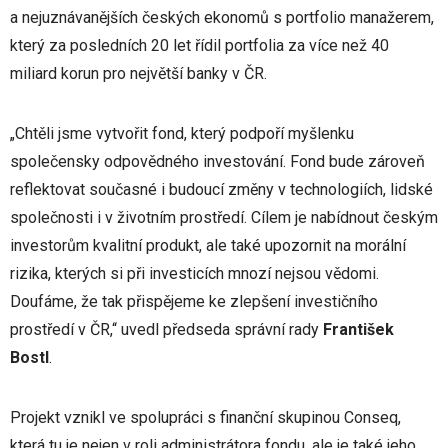
a nejuznávanějších českých ekonomů s portfolio manažerem,
který za posledních 20 let řídil portfolia za více než 40
miliard korun pro největší banky v ČR.
„Chtěli jsme vytvořit fond, který podpoří myšlenku
společensky odpovědného investování. Fond bude zároveň
reflektovat současné i budoucí změny v technologiích, lidské
společnosti i v životním prostředí. Cílem je nabídnout českým
investorům kvalitní produkt, ale také upozornit na morální
rizika, kterých si při investicích mnozí nejsou vědomi.
Doufáme, že tak přispějeme ke zlepšení investičního
prostředí v ČR,“ uvedl předseda správní rady
František
Bostl
.
Projekt vznikl ve spolupráci s finanční skupinou Conseq,
která tu je nejen v roli administrátora fondu, ale je také jeho