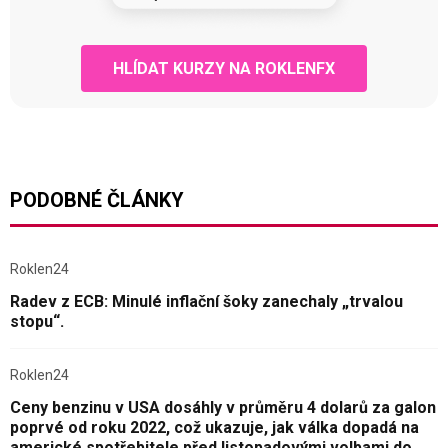
HLÍDAT KURZY NA ROKLENFX
PODOBNÉ ČLÁNKY
Roklen24
Radev z ECB: Minulé inflační šoky zanechaly „trvalou
stopu“.
Roklen24
Ceny benzinu v USA dosáhly v průměru 4 dolarů za galon
poprvé od roku 2022, což ukazuje, jak válka dopadá na
americké spotřebitele před listopadovými volbami do