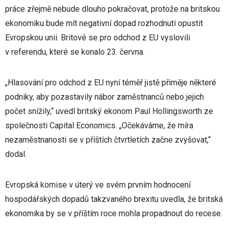
práce zřejmě nebude dlouho pokračovat, protože na britskou
ekonomiku bude mít negativní dopad rozhodnutí opustit
Evropskou unii. Britové se pro odchod z EU vyslovili
v referendu, které se konalo 23. června.
„Hlasování pro odchod z EU nyní téměř jistě přiměje některé
podniky, aby pozastavily nábor zaměstnanců nebo jejich
počet snížily,“ uvedl britský ekonom Paul Hollingsworth ze
společnosti Capital Economics. „Očekáváme, že míra
nezaměstnanosti se v příštích čtvrtletích začne zvyšovat,“
dodal.
Evropská komise v úterý ve svém prvním hodnocení
hospodářských dopadů takzvaného brexitu uvedla, že britská
ekonomika by se v příštím roce mohla propadnout do recese.