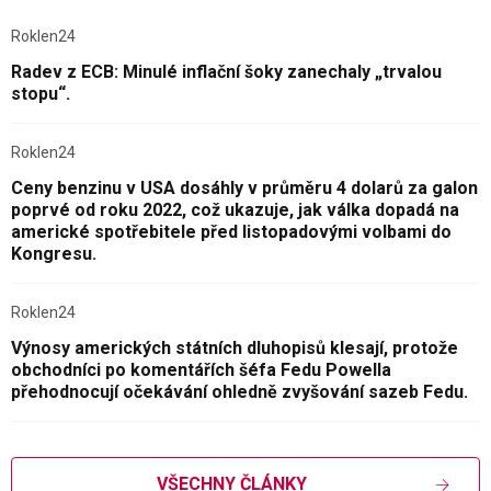
Roklen24
Radev z ECB: Minulé inflační šoky zanechaly „trvalou
stopu“.
Roklen24
Ceny benzinu v USA dosáhly v průměru 4 dolarů za galon
poprvé od roku 2022, což ukazuje, jak válka dopadá na
americké spotřebitele před listopadovými volbami do
Kongresu.
Roklen24
Výnosy amerických státních dluhopisů klesají, protože
obchodníci po komentářích šéfa Fedu Powella
přehodnocují očekávání ohledně zvyšování sazeb Fedu.
VŠECHNY ČLÁNKY