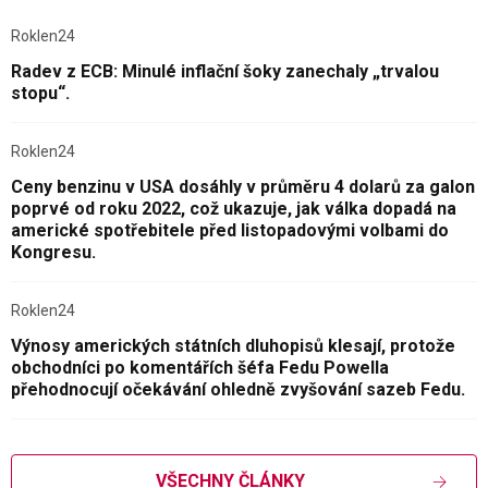
Roklen24
Radev z ECB: Minulé inflační šoky zanechaly „trvalou
stopu“.
Roklen24
Ceny benzinu v USA dosáhly v průměru 4 dolarů za galon
poprvé od roku 2022, což ukazuje, jak válka dopadá na
americké spotřebitele před listopadovými volbami do
Kongresu.
Roklen24
Výnosy amerických státních dluhopisů klesají, protože
obchodníci po komentářích šéfa Fedu Powella
přehodnocují očekávání ohledně zvyšování sazeb Fedu.
VŠECHNY ČLÁNKY