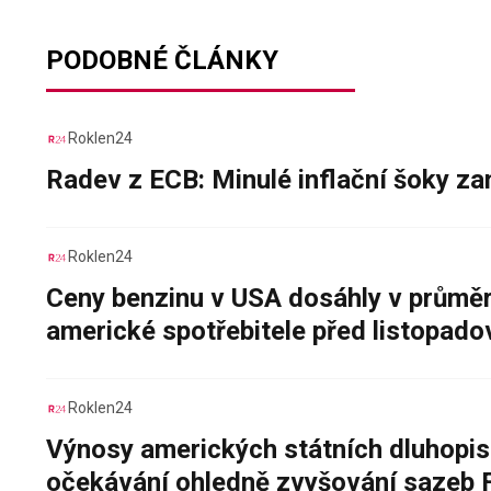
PODOBNÉ ČLÁNKY
Roklen24
Radev z ECB: Minulé inflační šoky za
Roklen24
Ceny benzinu v USA dosáhly v průměru
americké spotřebitele před listopad
Roklen24
Výnosy amerických státních dluhopis
očekávání ohledně zvyšování sazeb 