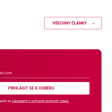
VŠECHNY ČLÁNKY
PŘIHLÁSIT SE K ODBĚRU
síte se
zásadami o ochraně osobních údajů.