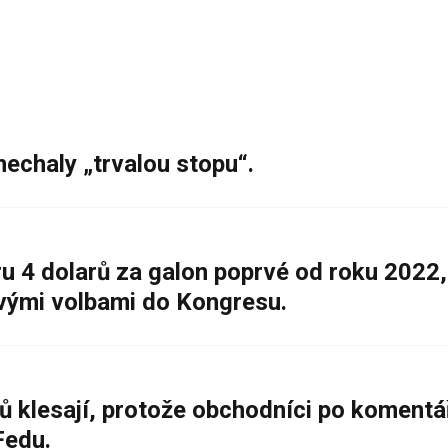
nechaly „trvalou stopu“.
 4 dolarů za galon poprvé od roku 2022,
ovými volbami do Kongresu.
ů klesají, protože obchodníci po komentá
Fedu.