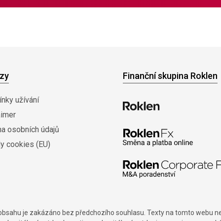
zy
Finanční skupina Roklen
nky užívání
aimer
na osobních údajů
y cookies (EU)
í obsahu je zakázáno bez předchozího souhlasu. Texty na tomto webu nes