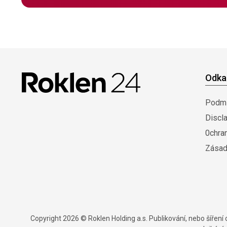
Odka
Podmí
Discl
0chra
Zásad
Copyright 2026 © Roklen Holding a.s. Publikování, nebo šířen