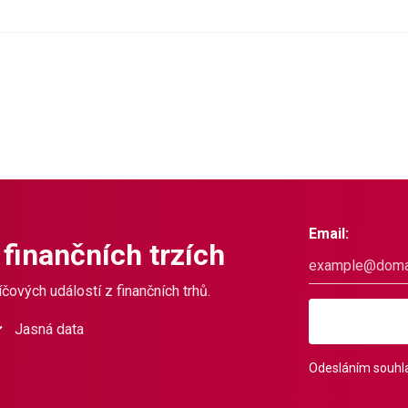
Email:
 finančních trzích
čových událostí z finančních trhů.
Jasná data
Odesláním souhla