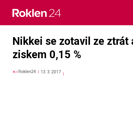
Skip
to
content
Nikkei se zotavil ze ztrá
ziskem 0,15 %
Roklen24
13. 3. 2017