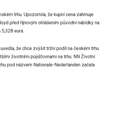
mském trhu. Upozornila, že kupní cena zahrnuje
 Lloyd před říjnovým ohlášením původní nabídky na
 5,328 eura.
vedla, že chce zvýšit tržní podíl na českém trhu
ětšími životními pojišťovnami na trhu. NN Životní
trhu pod názvem Nationale-Nederlanden začala