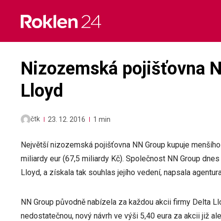
Skip
to
content
Nizozemská pojišťovna NN
Lloyd
čtk
23. 12. 2016
1 min
Největší nizozemská pojišťovna NN Group kupuje menšího 
miliardy eur (67,5 miliardy Kč). Společnost NN Group dnes 
Lloyd, a získala tak souhlas jejího vedení, napsala agentur
NN Group původně nabízela za každou akcii firmy Delta Llo
nedostatečnou, nový návrh ve výši 5,40 eura za akcii již ale 