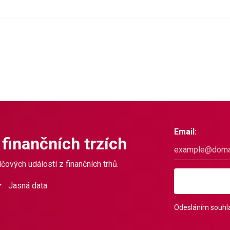
Email:
 finančních trzích
čových událostí z finančních trhů.
Jasná data
Odesláním souhla