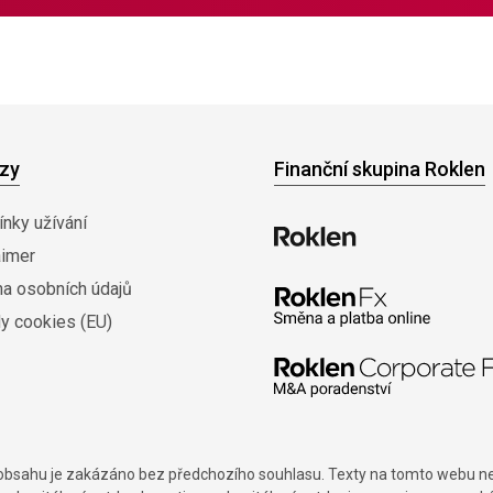
zy
Finanční skupina Roklen
nky užívání
aimer
na osobních údajů
y cookies (EU)
í obsahu je zakázáno bez předchozího souhlasu. Texty na tomto webu nes