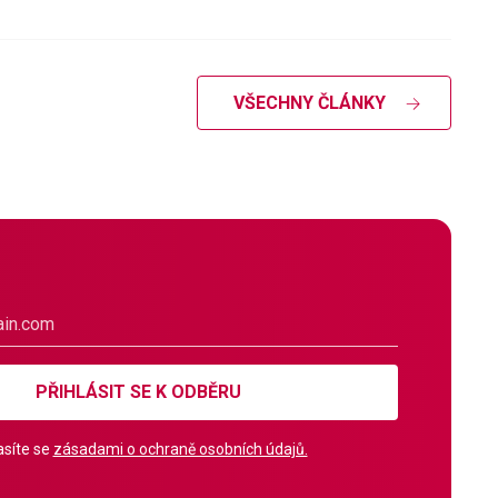
VŠECHNY ČLÁNKY
PŘIHLÁSIT SE K ODBĚRU
síte se
zásadami o ochraně osobních údajů.