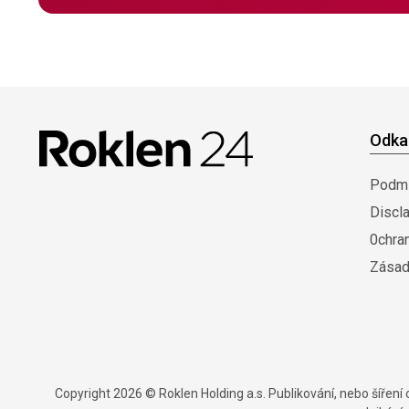
Odka
Podmí
Discl
0chra
Zásad
Copyright 2026 © Roklen Holding a.s. Publikování, nebo šířen