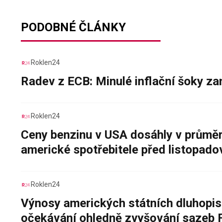
PODOBNÉ ČLÁNKY
Roklen24
Radev z ECB: Minulé inflační šoky za
Roklen24
Ceny benzinu v USA dosáhly v průměru
americké spotřebitele před listopad
Roklen24
Výnosy amerických státních dluhopis
očekávání ohledně zvyšování sazeb 