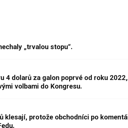
nechaly „trvalou stopu“.
 4 dolarů za galon poprvé od roku 2022,
ovými volbami do Kongresu.
ů klesají, protože obchodníci po komentá
Fedu.