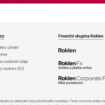
zy
Finanční skupina Roklen
nky užívání
aimer
na osobních údajů
y cookies (EU)
í obsahu je zakázáno bez předchozího souhlasu. Texty na tomto webu nes