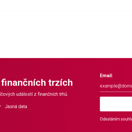
Email:
 finančních trzích
čových událostí z finančních trhů.
Jasná data
Odesláním souhla