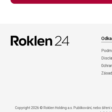
Odka
Podmí
Discl
0chra
Zásad
Copyright 2026 © Roklen Holding a.s. Publikování, nebo šířen