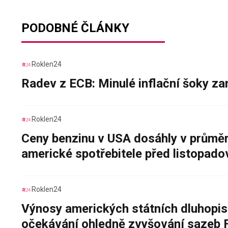
PODOBNÉ ČLÁNKY
Roklen24
Radev z ECB: Minulé inflační šoky za
Roklen24
Ceny benzinu v USA dosáhly v průměru
americké spotřebitele před listopad
Roklen24
Výnosy amerických státních dluhopis
očekávání ohledně zvyšování sazeb 