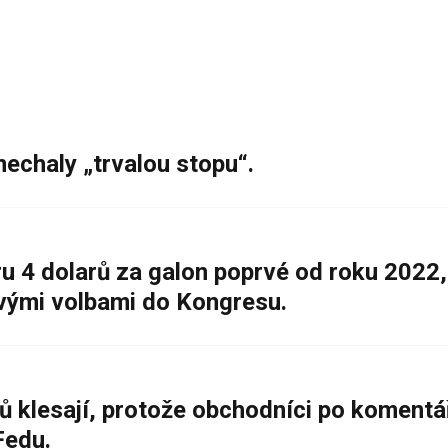
nechaly „trvalou stopu“.
 4 dolarů za galon poprvé od roku 2022,
ovými volbami do Kongresu.
ů klesají, protože obchodníci po komentá
Fedu.