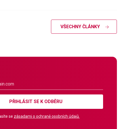
VŠECHNY ČLÁNKY
PŘIHLÁSIT SE K ODBĚRU
síte se
zásadami o ochraně osobních údajů.