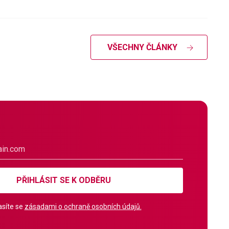
VŠECHNY ČLÁNKY
PŘIHLÁSIT SE K ODBĚRU
síte se
zásadami o ochraně osobních údajů.