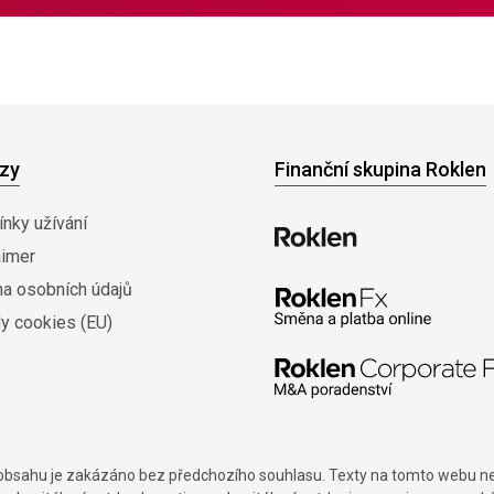
zy
Finanční skupina Roklen
nky užívání
aimer
na osobních údajů
y cookies (EU)
í obsahu je zakázáno bez předchozího souhlasu. Texty na tomto webu nes