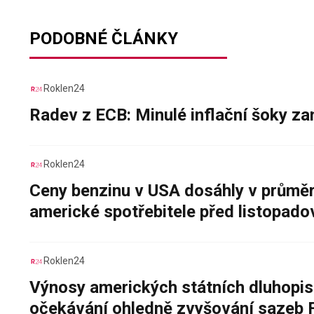
PODOBNÉ ČLÁNKY
Roklen24
Radev z ECB: Minulé inflační šoky za
Roklen24
Ceny benzinu v USA dosáhly v průměru
americké spotřebitele před listopad
Roklen24
Výnosy amerických státních dluhopis
očekávání ohledně zvyšování sazeb 