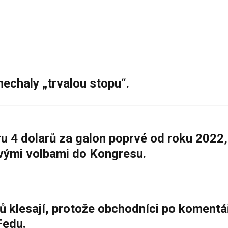
nechaly „trvalou stopu“.
 4 dolarů za galon poprvé od roku 2022,
ovými volbami do Kongresu.
ů klesají, protože obchodníci po komentá
Fedu.