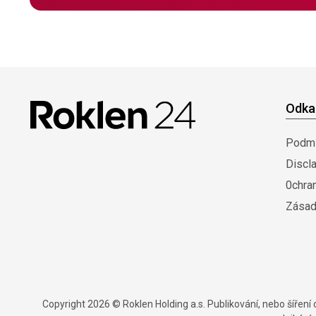
Odka
Podmí
Discl
0chra
Zásad
Copyright 2026 © Roklen Holding a.s. Publikování, nebo šířen