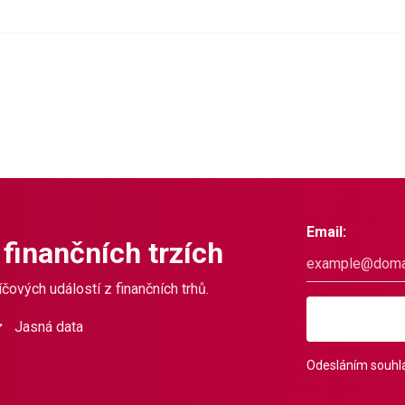
Email:
 finančních trzích
čových událostí z finančních trhů.
Jasná data
Odesláním souhla