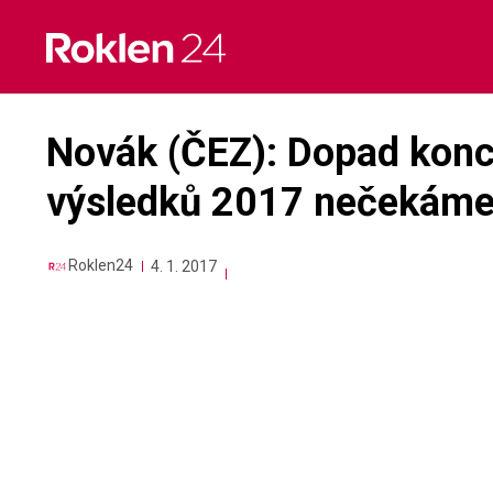
Skip
to
content
Novák (ČEZ): Dopad konc
výsledků 2017 nečekám
Roklen24
4. 1. 2017