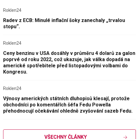
Roklen24
Radev z ECB: Minulé inflační šoky zanechaly „trvalou
stopu“.
Roklen24
Ceny benzinu v USA dosáhly v průměru 4 dolarů za galon
poprvé od roku 2022, což ukazuje, jak válka dopadá na
americké spotřebitele před listopadovými volbami do
Kongresu.
Roklen24
Výnosy amerických státních dluhopisů klesají, protože
obchodníci po komentářích šéfa Fedu Powella
přehodnocují očekávání ohledně zvyšování sazeb Fedu.
VŠECHNY ČLÁNKY