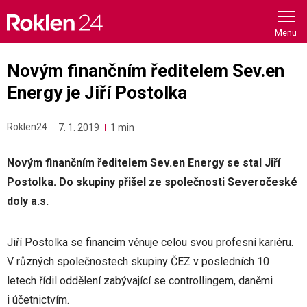
Skip
to
content
Novým finančním ředitelem Sev.en
Energy je Jiří Postolka
Roklen24
7. 1. 2019
1 min
Novým finančním ředitelem Sev.en Energy se stal Jiří
Postolka. Do skupiny přišel ze společnosti Severočeské
doly a.s.
Jiří Postolka se financím věnuje celou svou profesní kariéru.
V různých společnostech skupiny ČEZ v posledních 10
letech řídil oddělení zabývající se controllingem, daněmi
i účetnictvím.