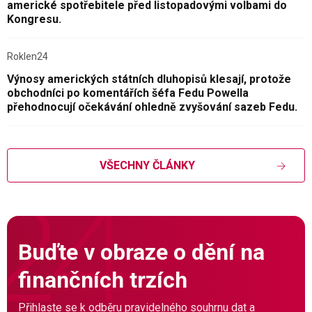
americké spotřebitele před listopadovými volbami do
Kongresu.
Roklen24
Výnosy amerických státních dluhopisů klesají, protože
obchodníci po komentářích šéfa Fedu Powella
přehodnocují očekávání ohledně zvyšování sazeb Fedu.
VŠECHNY ČLÁNKY
Buďte v obraze o dění na
finančních trzích
Přihlaste se k odběru pravidelného souhrnu dat a