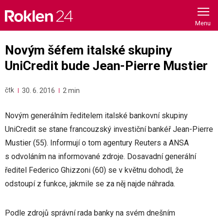
Skip
to
content
Novým šéfem italské skupiny
UniCredit bude Jean-Pierre Mustier
čtk
30. 6. 2016
2 min
Novým generálním ředitelem italské bankovní skupiny
UniCredit se stane francouzský investiční bankéř Jean-Pierre
Mustier (55). Informují o tom agentury Reuters a ANSA
s odvoláním na informované zdroje. Dosavadní generální
ředitel Federico Ghizzoni (60) se v květnu dohodl, že
odstoupí z funkce, jakmile se za něj najde náhrada.
Podle zdrojů správní rada banky na svém dnešním