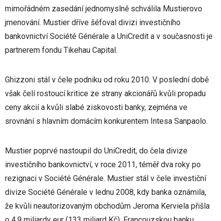
mimořádném zasedání jednomyslně schválila Mustierovo
jmenování. Mustier dříve šéfoval divizi investičního
bankovnictví Société Générale a UniCredit a v současnosti je
partnerem fondu Tikehau Capital.
Ghizzoni stál v čele podniku od roku 2010. V poslední době
však čelí rostoucí kritice ze strany akcionářů kvůli propadu
ceny akcií a kvůli slabé ziskovosti banky, zejména ve
srovnání s hlavním domácím konkurentem Intesa Sanpaolo.
Mustier poprvé nastoupil do UniCredit, do čela divize
investičního bankovnictví, v roce 2011, téměř dva roky po
rezignaci v Société Générale. Mustier stál v čele investiční
divize Société Générale v lednu 2008, kdy banka oznámila,
že kvůli neautorizovaným obchodům Jeroma Kerviela přišla
o 4,9 miliardy eur (133 miliard Kč). Francouzskou banku