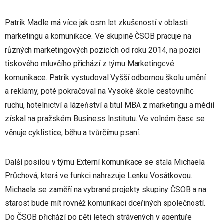
Patrik Madle má více jak osm let zkušeností v oblasti
marketingu a komunikace. Ve skupině ČSOB pracuje na
různých marketingových pozicích od roku 2014, na pozici
tiskového mluvčího přichází z týmu Marketingové
komunikace. Patrik vystudoval Vyšší odbornou školu umění
a reklamy, poté pokračoval na Vysoké škole cestovního
ruchu, hotelnictví a lázeňství a titul MBA z marketingu a médií
získal na pražském Business Institutu. Ve volném čase se
věnuje cyklistice, běhu a tvůrčímu psaní.
Další posilou v týmu Externí komunikace se stala Michaela
Průchová, která ve funkci nahrazuje Lenku Vosátkovou.
Michaela se zaměří na vybrané projekty skupiny ČSOB a na
starost bude mít rovněž komunikaci dceřiných společností.
Do ČSOB přichází po pěti letech strávených v agentuře