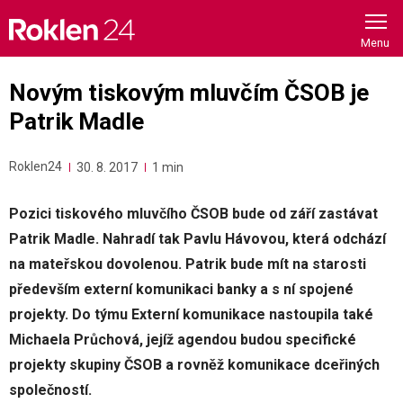
Skip
to
content
Novým tiskovým mluvčím ČSOB je
Patrik Madle
Roklen24
30. 8. 2017
1 min
Pozici tiskového mluvčího ČSOB bude od září zastávat
Patrik Madle. Nahradí tak Pavlu Hávovou, která odchází
na mateřskou dovolenou. Patrik bude mít na starosti
především externí komunikaci banky a s ní spojené
projekty. Do týmu Externí komunikace nastoupila také
Michaela Průchová, jejíž agendou budou specifické
projekty skupiny ČSOB a rovněž komunikace dceřiných
společností.