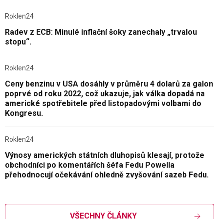
Roklen24
Radev z ECB: Minulé inflační šoky zanechaly „trvalou
stopu“.
Roklen24
Ceny benzinu v USA dosáhly v průměru 4 dolarů za galon
poprvé od roku 2022, což ukazuje, jak válka dopadá na
americké spotřebitele před listopadovými volbami do
Kongresu.
Roklen24
Výnosy amerických státních dluhopisů klesají, protože
obchodníci po komentářích šéfa Fedu Powella
přehodnocují očekávání ohledně zvyšování sazeb Fedu.
VŠECHNY ČLÁNKY