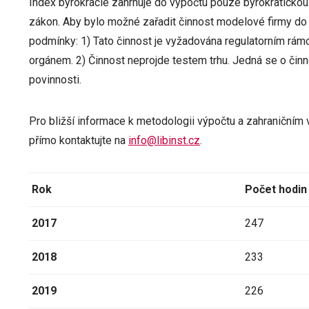
Index byrokracie zahrnuje do výpočtu pouze byrokratickou 
zákon. Aby bylo možné zařadit činnost modelové firmy do k
podmínky: 1) Tato činnost je vyžadována regulatorním rámcem
orgánem. 2) Činnost neprojde testem trhu. Jedná se o činn
povinnosti.
Pro bližší informace k metodologii výpočtu a zahraničním 
přímo kontaktujte na
info@libinst.cz
.
Rok
Počet hodin
2017
247
2018
233
2019
226