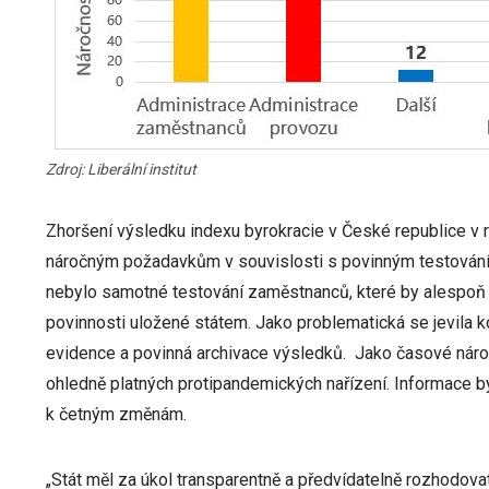
Zdroj: Liberální institut
Zhoršení výsledku indexu byrokracie v České republice v 
náročným požadavkům v souvislosti s povinným testování
nebylo samotné testování zaměstnanců, které by alespoň v
povinnosti uložené státem. Jako problematická se jevila
evidence a povinná archivace výsledků. Jako časové nároč
ohledně platných protipandemických nařízení. Informace b
k četným změnám.
„Stát měl za úkol transparentně a předvídatelně rozhodovat