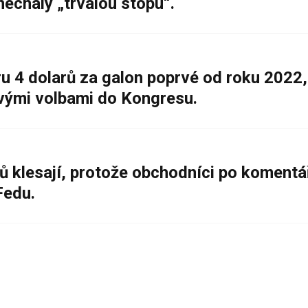
nechaly „trvalou stopu“.
 4 dolarů za galon poprvé od roku 2022,
ovými volbami do Kongresu.
ů klesají, protože obchodníci po komentá
Fedu.