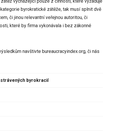
zátěž vycházející pouze z činností, které vyžaduje
ategorie byrokratické zátěže, tak musí splnit dvě
, či jinou relevantní veřejnou autoritou, či
osti, které by firma vykonávala i bez zákonné
výsledkům navštivte bureaucracyindex.org, či nás
 strávených byrokracií