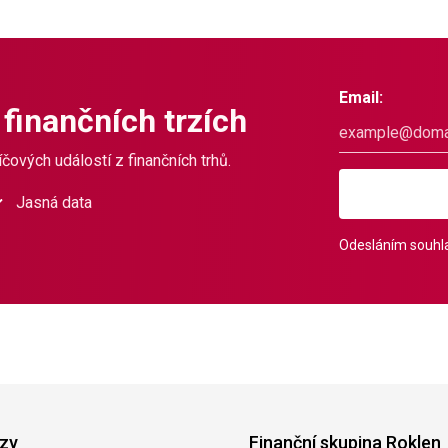
Email:
 finančních trzích
čových událostí z finančních trhů.
Jasná data
Odesláním souhla
zy
Finanční skupina Roklen