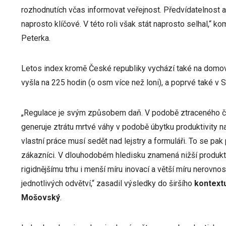
rozhodnutích včas informovat veřejnost. Předvídatelnost a 
naprosto klíčové. V této roli však stát naprosto selhal,“
Peterka.
Letos index kromě České republiky vychází také na domo
vyšla na 225 hodin (o osm více než loni), a poprvé také v 
„Regulace je svým způsobem daň. V podobě ztraceného čas
generuje ztrátu mrtvé váhy v podobě úbytku produktivity n
vlastní práce musí sedět nad lejstry a formuláři. To se pak
zákazníci. V dlouhodobém hledisku znamená nižší produkti
rigidnějšímu trhu i menší míru inovací a větší míru nerovnost
jednotlivých odvětví,“ zasadil výsledky do širšího
kontextu
Mošovský
.