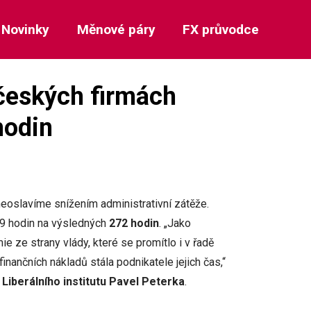
Novinky
Měnové páry
FX průvodce
 českých firmách
hodin
neoslavíme snížením administrativní zátěže.
49 hodin na výsledných
272 hodin
. „Jako
 ze strany vlády, které se promítlo i v řadě
finančních nákladů stála podnikatele jejich čas,“
 Liberálního institutu Pavel Peterka
.