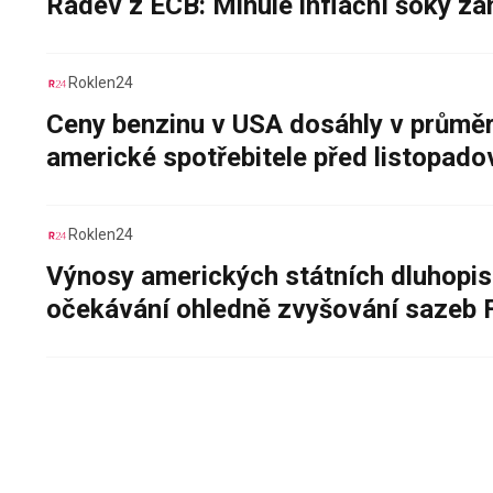
Radev z ECB: Minulé inflační šoky za
Roklen24
Ceny benzinu v USA dosáhly v průměru
americké spotřebitele před listopad
Roklen24
Výnosy amerických státních dluhopis
očekávání ohledně zvyšování sazeb 