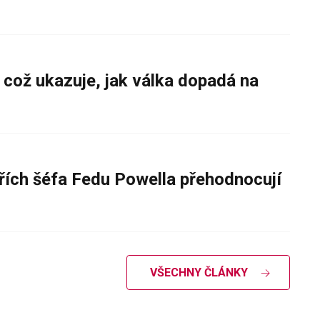
 což ukazuje, jak válka dopadá na
řích šéfa Fedu Powella přehodnocují
VŠECHNY ČLÁNKY