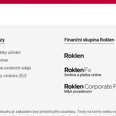
zy
Finanční skupina Roklen
nky užívání
aimer
na osobních údajů
y cookies (EU)
í obsahu je zakázáno bez předchozího souhlasu. Texty na tomto webu nes