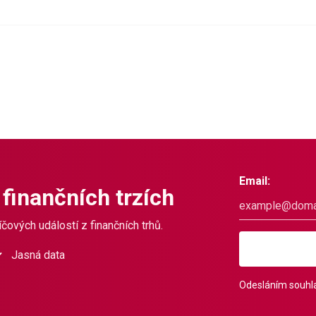
Email:
 finančních trzích
čových událostí z finančních trhů.
Jasná data
Odesláním souhla