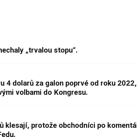
nechaly „trvalou stopu“.
 4 dolarů za galon poprvé od roku 2022,
ovými volbami do Kongresu.
ů klesají, protože obchodníci po komentá
Fedu.