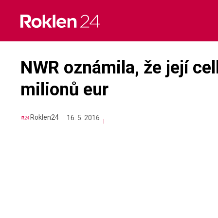
Skip
to
content
NWR oznámila, že její cel
milionů eur
Roklen24
16. 5. 2016