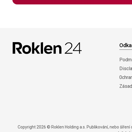
Odka
Podmí
Discl
0chra
Zásad
Copyright 2026 © Roklen Holding a.s. Publikování, nebo šířen