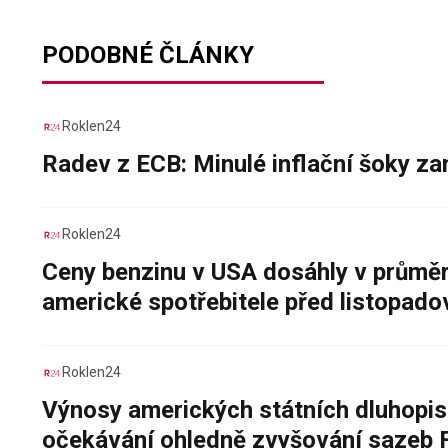
PODOBNÉ ČLÁNKY
Roklen24
Radev z ECB: Minulé inflační šoky za
Roklen24
Ceny benzinu v USA dosáhly v průměru
americké spotřebitele před listopad
Roklen24
Výnosy amerických státních dluhopis
očekávání ohledně zvyšování sazeb 