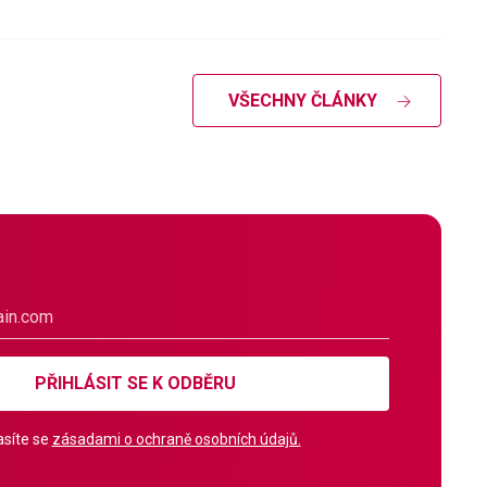
VŠECHNY ČLÁNKY
PŘIHLÁSIT SE K ODBĚRU
síte se
zásadami o ochraně osobních údajů.