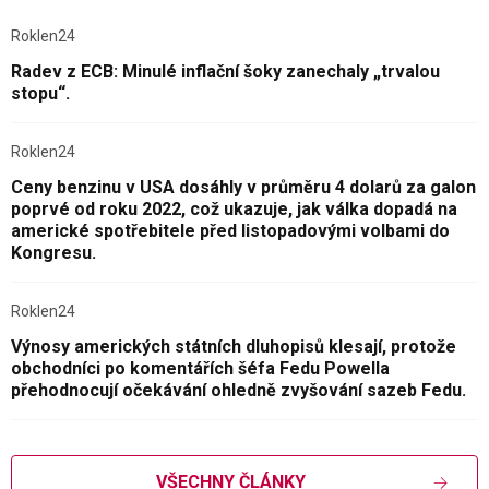
Roklen24
Radev z ECB: Minulé inflační šoky zanechaly „trvalou
stopu“.
Roklen24
Ceny benzinu v USA dosáhly v průměru 4 dolarů za galon
poprvé od roku 2022, což ukazuje, jak válka dopadá na
americké spotřebitele před listopadovými volbami do
Kongresu.
Roklen24
Výnosy amerických státních dluhopisů klesají, protože
obchodníci po komentářích šéfa Fedu Powella
přehodnocují očekávání ohledně zvyšování sazeb Fedu.
VŠECHNY ČLÁNKY