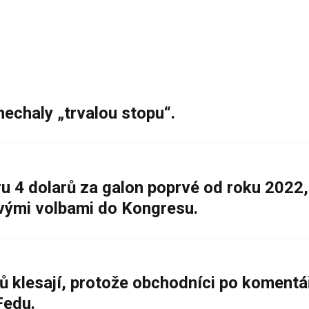
nechaly „trvalou stopu“.
 4 dolarů za galon poprvé od roku 2022,
ovými volbami do Kongresu.
ů klesají, protože obchodníci po komentá
Fedu.