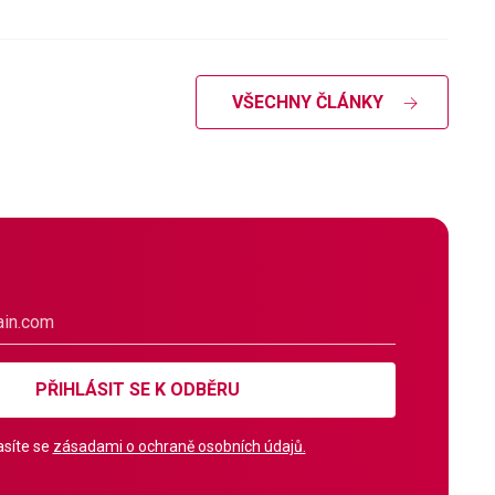
VŠECHNY ČLÁNKY
PŘIHLÁSIT SE K ODBĚRU
síte se
zásadami o ochraně osobních údajů.