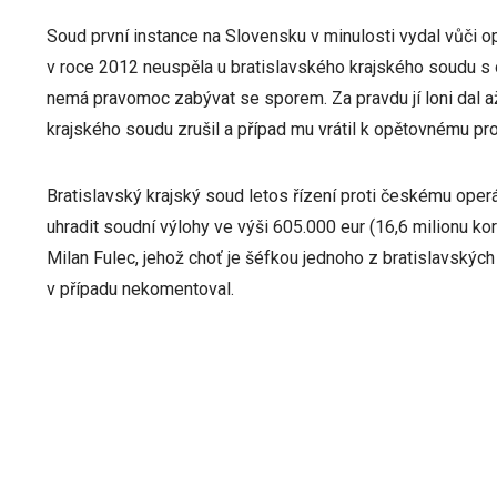
Soud první instance na Slovensku v minulosti vydal vůči o
v roce 2012 neuspěla u bratislavského krajského soudu s 
nemá pravomoc zabývat se sporem. Za pravdu jí loni dal a
krajského soudu zrušil a případ mu vrátil k opětovnému pr
Bratislavský krajský soud letos řízení proti českému operá
uhradit soudní výlohy ve výši 605.000 eur (16,6 milionu ko
Milan Fulec, jehož choť je šéfkou jednoho z bratislavských
v případu nekomentoval.