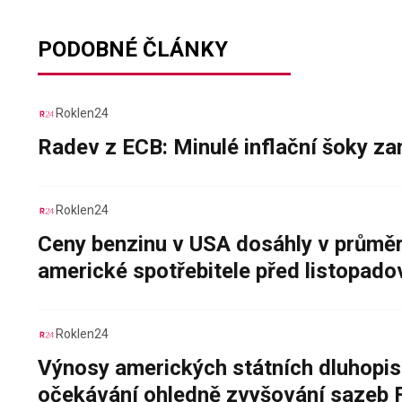
PODOBNÉ ČLÁNKY
Roklen24
Radev z ECB: Minulé inflační šoky za
Roklen24
Ceny benzinu v USA dosáhly v průměru
americké spotřebitele před listopad
Roklen24
Výnosy amerických státních dluhopis
očekávání ohledně zvyšování sazeb 