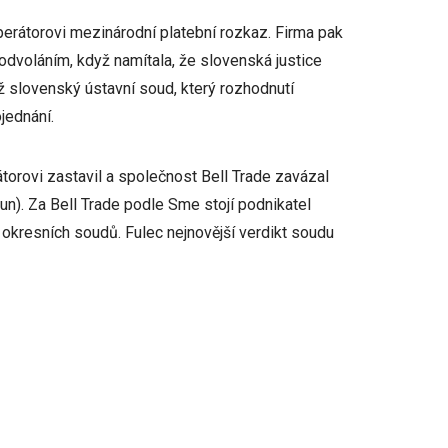
perátorovi mezinárodní platební rozkaz. Firma pak
odvoláním, když namítala, že slovenská justice
ž slovenský ústavní soud, který rozhodnutí
ojednání.
torovi zastavil a společnost Bell Trade zavázal
run). Za Bell Trade podle Sme stojí podnikatel
 okresních soudů. Fulec nejnovější verdikt soudu