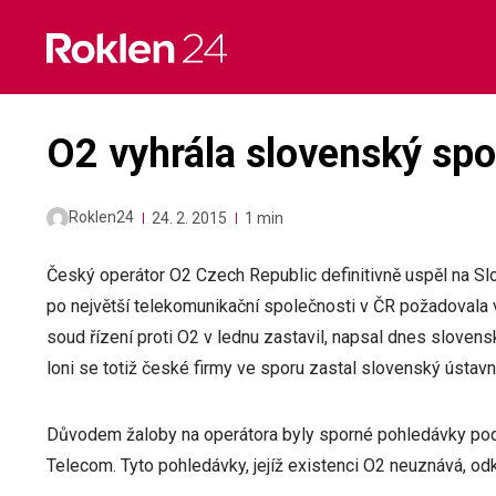
Skip
to
content
O2 vyhrála slovenský spo
Roklen24
24. 2. 2015
1 min
Český operátor O2 Czech Republic definitivně uspěl na Slo
po největší telekomunikační společnosti v ČR požadovala vy
soud řízení proti O2 v lednu zastavil, napsal dnes slovens
loni se totiž české firmy ve sporu zastal slovenský ústav
Důvodem žaloby na operátora byly sporné pohledávky pod
Telecom. Tyto pohledávky, jejíž existenci O2 neuznává, odk