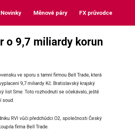
Novinky
Měnové páry
FX průvodce
r o 9,7 miliardy korun
vensku ve sporu s tamní firmou Bell Trade, která
placení 9,7 miliardy Kč. Bratislavský krajský
ký list Sme. Toto rozhodnutí se očekávalo, ještě
ní soud.
niku RVI vůči předchůdci O2, společnosti Český
oupila firma Bell Trade.