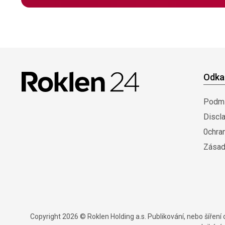
Odka
Podmí
Discl
0chra
Zásad
Copyright 2026 © Roklen Holding a.s. Publikování, nebo šířen