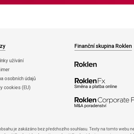
zy
Finanční skupina Roklen
nky užívání
aimer
na osobních údajů
y cookies (EU)
í obsahu je zakázáno bez předchozího souhlasu. Texty na tomto webu nes