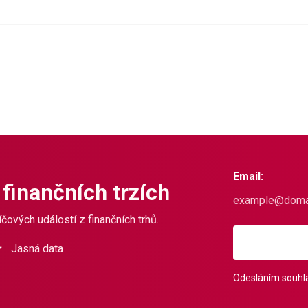
Email:
 finančních trzích
čových událostí z finančních trhů.
Jasná data
Odesláním souhla