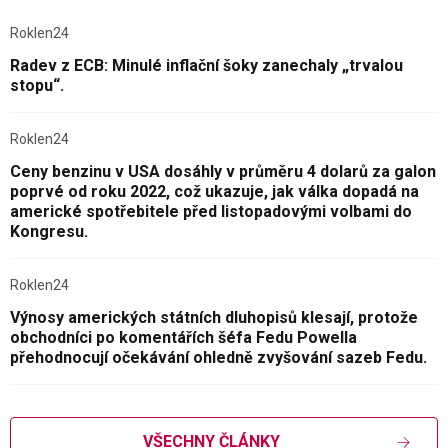
Roklen24
Radev z ECB: Minulé inflační šoky zanechaly „trvalou
stopu“.
Roklen24
Ceny benzinu v USA dosáhly v průměru 4 dolarů za galon
poprvé od roku 2022, což ukazuje, jak válka dopadá na
americké spotřebitele před listopadovými volbami do
Kongresu.
Roklen24
Výnosy amerických státních dluhopisů klesají, protože
obchodníci po komentářích šéfa Fedu Powella
přehodnocují očekávání ohledně zvyšování sazeb Fedu.
VŠECHNY ČLÁNKY