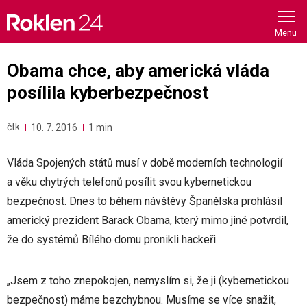
Skip
to
content
Obama chce, aby americká vláda
posílila kyberbezpečnost
čtk
10. 7. 2016
1 min
Vláda Spojených států musí v době moderních technologií
a věku chytrých telefonů posílit svou kybernetickou
bezpečnost. Dnes to během návštěvy Španělska prohlásil
americký prezident Barack Obama, který mimo jiné potvrdil,
že do systémů Bílého domu pronikli hackeři.
„Jsem z toho znepokojen, nemyslím si, že ji (kybernetickou
bezpečnost) máme bezchybnou. Musíme se více snažit,