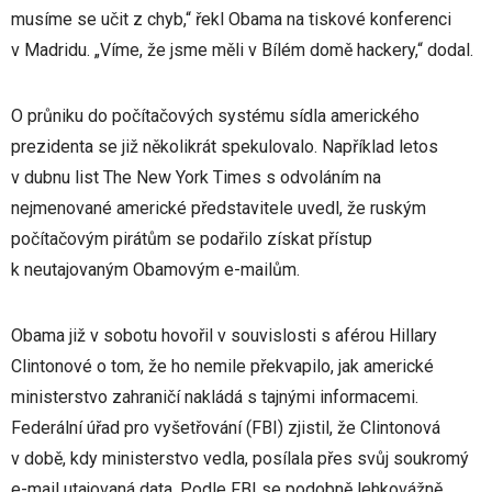
musíme se učit z chyb,“ řekl Obama na tiskové konferenci
v Madridu. „Víme, že jsme měli v Bílém domě hackery,“ dodal.
O průniku do počítačových systému sídla amerického
prezidenta se již několikrát spekulovalo. Například letos
v dubnu list The New York Times s odvoláním na
nejmenované americké představitele uvedl, že ruským
počítačovým pirátům se podařilo získat přístup
k neutajovaným Obamovým e-mailům.
Obama již v sobotu hovořil v souvislosti s aférou Hillary
Clintonové o tom, že ho nemile překvapilo, jak americké
ministerstvo zahraničí nakládá s tajnými informacemi.
Federální úřad pro vyšetřování (FBI) zjistil, že Clintonová
v době, kdy ministerstvo vedla, posílala přes svůj soukromý
e-mail utajovaná data. Podle FBI se podobně lehkovážně