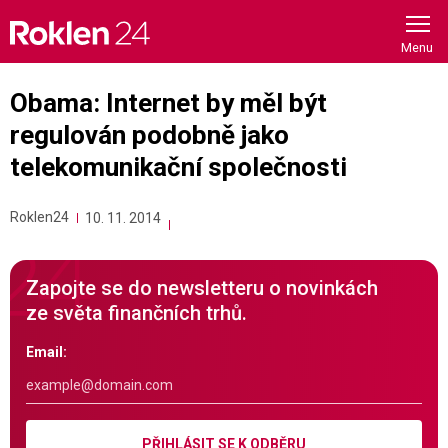
Skip
to
content
Obama: Internet by měl být
regulován podobně jako
telekomunikační společnosti
Roklen24
10. 11. 2014
Zapojte se do newsletteru o novinkách
ze světa finančních trhů.
Email:
PŘIHLÁSIT SE K ODBĚRU