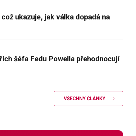
 což ukazuje, jak válka dopadá na
řích šéfa Fedu Powella přehodnocují
VŠECHNY ČLÁNKY