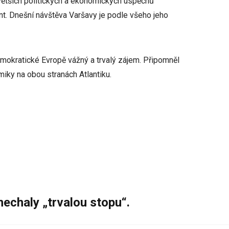
ejvětších politických a ekonomických úspěchů
nt. Dnešní návštěva Varšavy je podle všeho jeho
mokratické Evropě vážný a trvalý zájem. Připomněl
iky na obou stranách Atlantiku.
nechaly „trvalou stopu“.