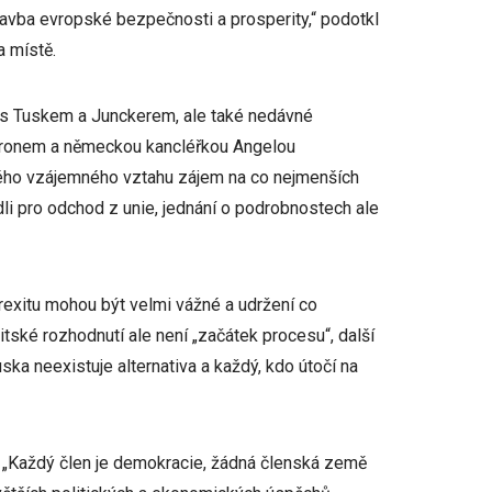
tavba evropské bezpečnosti a prosperity,“ podotkl
a místě.
í s Tuskem a Junckerem, ale také nedávné
ronem a německou kancléřkou Angelou
ového vzájemného vztahu zájem na co nejmenších
li pro odchod z unie, jednání o podrobnostech ale
rexitu mohou být velmi vážné a udržení co
ritské rozhodnutí ale není „začátek procesu“, další
ska neexistuje alternativa a každý, kdo útočí na
 „Každý člen je demokracie, žádná členská země