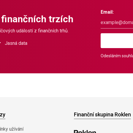
Email:
 finančních trzích
čových událostí z finančních trhů.
Jasná data
Odesláním souhla
zy
Finanční skupina Roklen
nky užívání