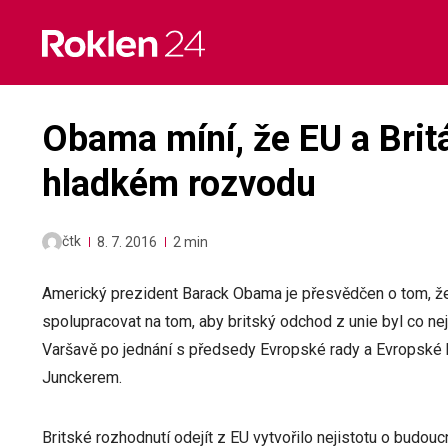
Skip
to
content
Obama míní, že EU a Brit
hladkém rozvodu
čtk
8. 7. 2016
2 min
Americký prezident Barack Obama je přesvědčen o tom, že
spolupracovat na tom, aby britský odchod z unie byl co nej
Varšavě po jednání s předsedy Evropské rady a Evrops
Junckerem.
Britské rozhodnutí odejít z EU vytvořilo nejistotu o budou