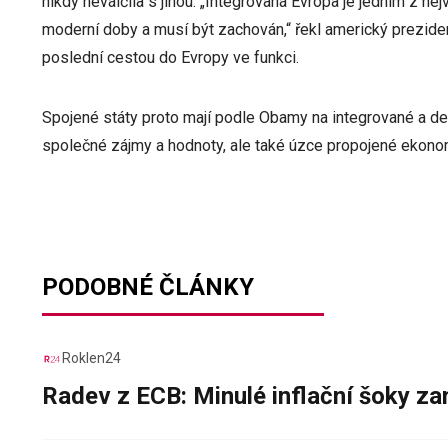
nikdy neválčila s jinou. „Integrovaná Evropa je jedním z n
moderní doby a musí být zachován,“ řekl americký prezide
poslední cestou do Evropy ve funkci.
Spojené státy proto mají podle Obamy na integrované a de
společné zájmy a hodnoty, ale také úzce propojené ekonom
PODOBNÉ ČLÁNKY
Roklen24
Radev z ECB: Minulé inflační šoky za