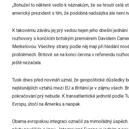
„Bohužel to některé vedlo k náznakům, že se hroutí celá s
americký prezident s tím, že podobná nadsázka ale není n
K takovému závěru jej prý vedou nejen jeho dnešní jednán
rozhovory s končícím britským premiérem Davidem Came
Merkelovou. Všechny strany podle něj mají při hledání n
problémech. Britové se na konci června v referendu rozhod
ještě nezačala.
Tusk dnes před novináři uznal, že geopolitické důsledky b
nejtěsnějších vztahů mezi EU a Británií je v zájmu všech. B
pokračování prý nebude. K transatlantické jednotě podle Tu
Evropu, útočí na Ameriku a naopak.
Obama evropskou integraci označil za mimořádný úspěch.