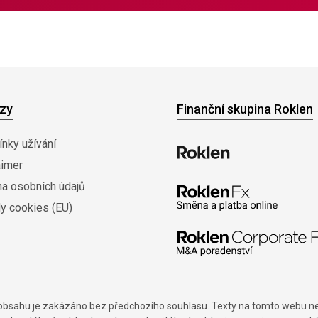
zy
Finanční skupina Roklen
nky užívání
aimer
na osobních údajů
y cookies (EU)
í obsahu je zakázáno bez předchozího souhlasu. Texty na tomto webu nes