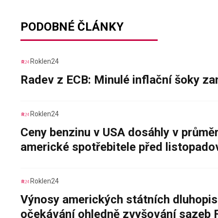
PODOBNÉ ČLÁNKY
Roklen24
Radev z ECB: Minulé inflační šoky za
Roklen24
Ceny benzinu v USA dosáhly v průměru
americké spotřebitele před listopad
Roklen24
Výnosy amerických státních dluhopis
očekávání ohledně zvyšování sazeb 