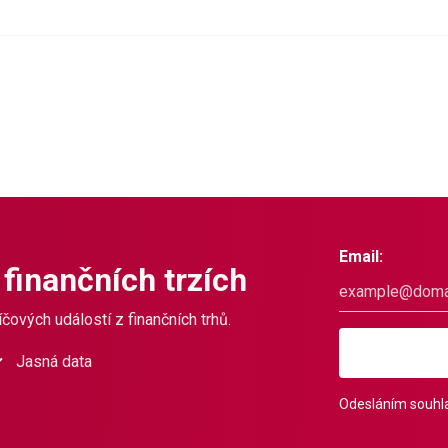
Email:
 finančních trzích
čových událostí z finančních trhů.
Jasná data
Odesláním souhla