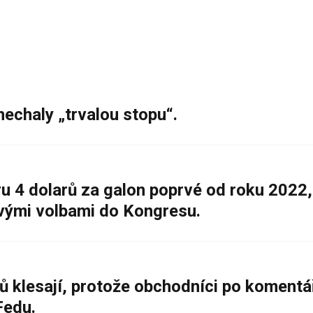
nechaly „trvalou stopu“.
 4 dolarů za galon poprvé od roku 2022,
ovými volbami do Kongresu.
ů klesají, protože obchodníci po komentá
Fedu.