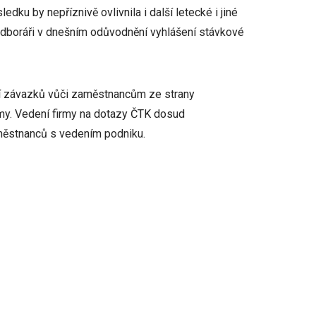
dku by nepříznivě ovlivnila i další letecké i jiné
i odboráři v dnešním odůvodnění vyhlášení stávkové
ní závazků vůči zaměstnancům ze strany
rmy. Vedení firmy na dotazy ČTK dosud
aměstnanců s vedením podniku.