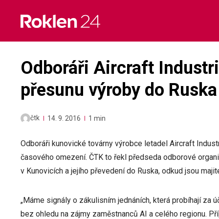
Skip
to
content
Odboráři Aircraft Industri
přesunu výroby do Ruska
čtk
14. 9. 2016
1 min
Odboráři kunovické továrny výrobce letadel Aircraft Indus
časového omezení. ČTK to řekl předseda odborové organiz
v Kunovicích a jejího převedení do Ruska, odkud jsou majite
„Máme signály o zákulisním jednáních, která probíhají za ú
bez ohledu na zájmy zaměstnanců AI a celého regionu. Př