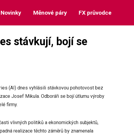
Novinky
Měnové páry
FX průvodce
es stávkují, bojí se
tries (AI) dnes vyhlásili stávkovou pohotovost bez
ace Josef Mikula. Odboráři se bojí útlumu výroby
lé firmy.
časti vlivných politiků a ekonomických subjektů,
ípadná realizace těchto záměrů by znamenala