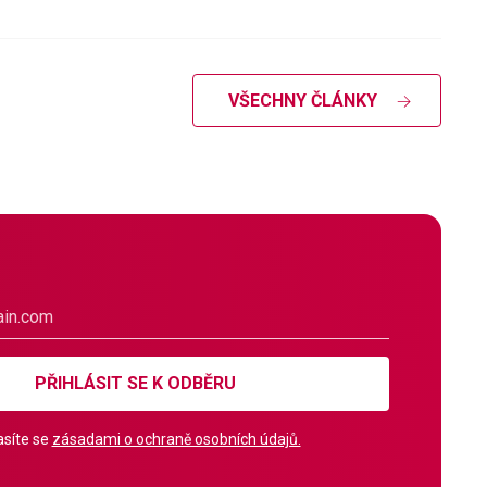
VŠECHNY ČLÁNKY
PŘIHLÁSIT SE K ODBĚRU
síte se
zásadami o ochraně osobních údajů.