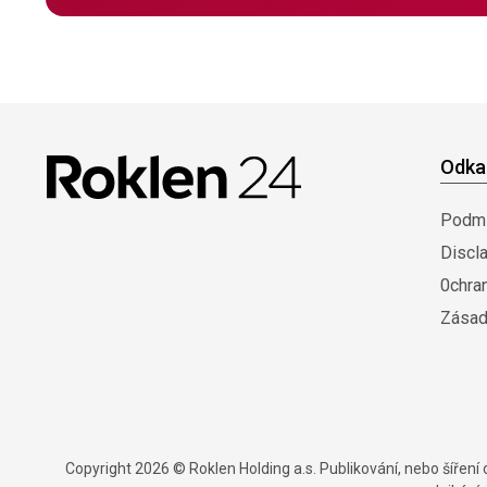
Odka
Podmí
Discl
0chra
Zásad
Copyright 2026 © Roklen Holding a.s. Publikování, nebo šířen