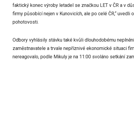
faktický konec výroby letadel se značkou LET v ČR a v důsle
firmy působící nejen v Kunovicích, ale po celé ČR,“ uvedl
pohotovosti.
Odbory vyhlásily stávku také kvůli dlouhodobému neplně
zaměstnavatele a trvale nepříznivé ekonomické situaci fi
nereagovalo, podle Mikuly je na 11:00 svoláno setkání z