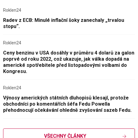
Roklen24
Radev z ECB: Minulé inflační šoky zanechaly „trvalou
stopu“.
Roklen24
Ceny benzinu v USA dosáhly v průměru 4 dolarů za galon
poprvé od roku 2022, což ukazuje, jak válka dopadá na
americké spotřebitele před listopadovými volbami do
Kongresu.
Roklen24
Výnosy amerických státních dluhopisů klesají, protože
obchodníci po komentářích šéfa Fedu Powella
přehodnocují očekávání ohledně zvyšování sazeb Fedu.
VŠECHNY ČLÁNKY